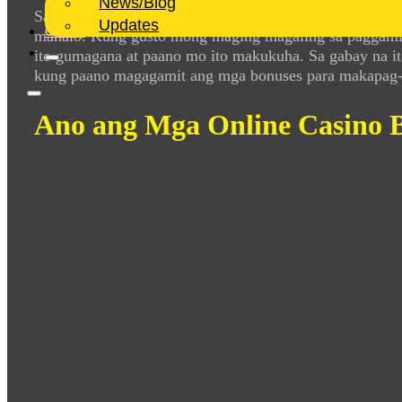
News/Blog
Sa TNT Play, marami kang matutuklasan na
bonuses
na
Updates
Contact
manalo. Kung gusto mong maging magaling sa paggami
ito gumagana at paano mo ito makukuha. Sa gabay na i
kung paano magagamit ang mga bonuses para makapag-
Ano ang Mga Online Casino 