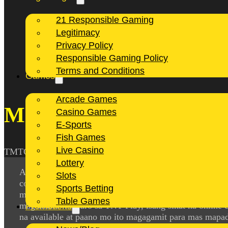
21 Responsible Gaming
Legitimacy
Privacy Policy
Responsible Gaming Policy
Terms and Conditions
Games
Arcade Games
Make Every Spin Count
Casino Games
E-Sports
Fish Games
Live Casino
TMTCash
May 14, 2025
0 comments
Lottery
Ang online casino ay isang lugar kung saan maaari kan
Slots
computer o cellphone. Isa sa mga dahilan kung bakit ma
Sports Betting
mga “bonuses” o mga libreng pabuya na ibinibigay ng c
Table Games
magsimula maglaro sa TNT Play, isang sikat na online
Promotions
na available at paano mo ito magagamit para mas mapad