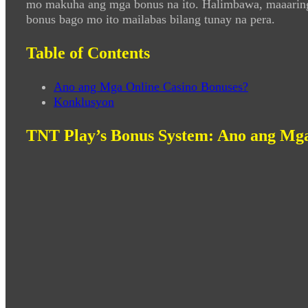
mo makuha ang mga bonus na ito. Halimbawa, maaaring
bonus bago mo ito mailabas bilang tunay na pera.
Table of Contents
Ano ang Mga Online Casino Bonuses?
Konklusyon
TNT Play’s Bonus System: Ano ang Mga