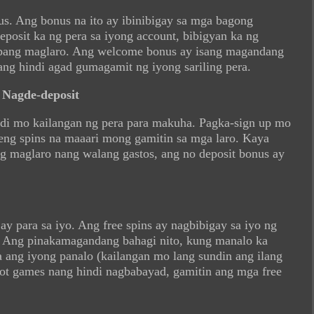
. Ang bonus na ito ay ibinibigay sa mga bagong
posit ka ng pera sa iyong account, bibigyan ka ng
pang maglaro. Ang welcome bonus ay isang magandang
ng hindi agad gumagamit ng iyong sariling pera.
 Nagde-deposit
ndi mo kailangan ng pera para makuha. Pagka-sign up mo
reng spins na maaari mong gamitin sa mga laro. Kaya
 maglaro nang walang gastos, ang no deposit bonus ay
ay para sa iyo. Ang free spins ay nagbibigay sa iyo ng
. Ang pinakamagandang bahagi nito, kung manalo ka
a ang iyong panalo (kailangan mo lang sundin ang ilang
t games nang hindi nagbabayad, gamitin ang mga free