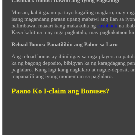
Cashback Bonus: Bawiin ang Iyong Pagkalugi
Minsan, kahit gaano pa tayo kagaling maglaro, may mga
isang magandang paraan upang mabawi ang ilan sa iyong
halimbawa, maaari kang makakuha ng
cashback
na ibab
Kaya kahit na may mga pagkatalo, may pagkakataon ka 
Reload Bonus: Panatilihin ang Pabor sa Laro
Ang reload bonus ay ibinibigay sa mga players na patu
ka ng bagong deposito, bibigyan ka ng karagdagang per
paglalaro. Kung lagi kang naglalaro at nagde-deposit, 
mapanatili ang iyong momentum sa paglalaro.
Paano Ko I-claim ang Bonuses?