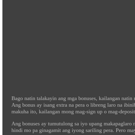
Bago natin talakayin ang mga bonuses, kailangan nati
Ang bonus ay isang extra na pera o libreng laro na ibi
makuha ito, kailangan mong mag-sign up o mag-deposit 
Ang bonuses ay tumutulong sa iyo upang makapaglaro 
hindi mo pa ginagamit ang iyong sariling pera. Pero m