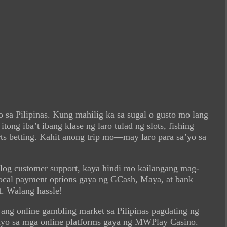
o sa Pilipinas. Kung mahilig ka sa sugal o gusto mo lang
ong iba’t ibang klase ng laro tulad ng slots, fishing
orts betting. Kahit anong trip mo—may laro para sa’yo sa
alog customer support, kaya hindi mo kailangang mag-
ocal payment options gaya ng GCash, Maya, at bank
t. Walang hassle!
n ang online gambling market sa Pilipinas pagdating ng
nyo sa mga online platforms gaya ng MWPlay Casino.