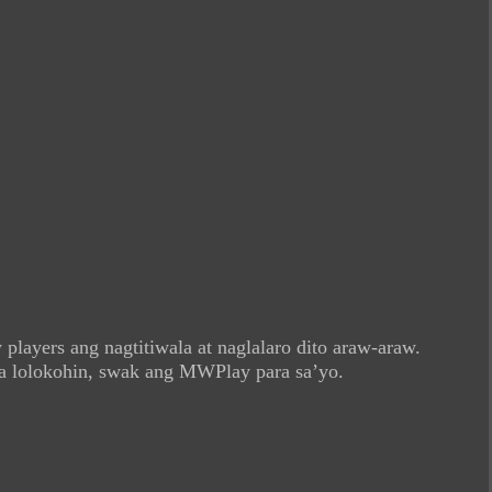
layers ang nagtitiwala at naglalaro dito araw-araw.
ka lolokohin, swak ang MWPlay para sa’yo.