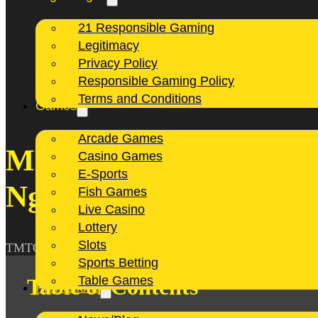
21 Responsible Gaming
Legitimacy
Privacy Policy
Responsible Gaming Policy
Terms and Conditions
Games
Arcade Games
MWPlay: Legit ba ito
Casino Games
E-Sports
Ngayon
Fish Games
Live Casino
Lottery
Slots
TMTCash
April 24, 2025
0 comments
Sports Betting
Table Games
Table of Contents
Promotions