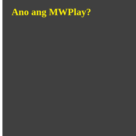
Ano ang MWPlay?