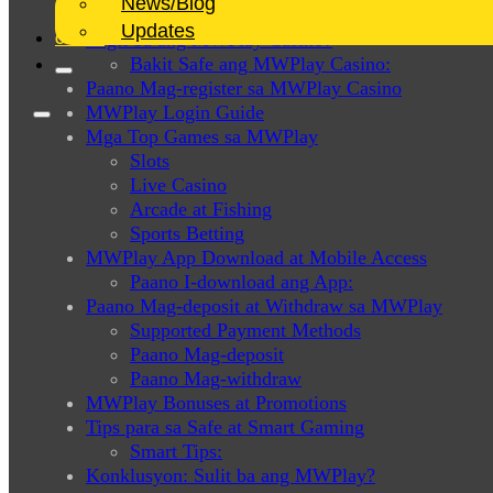
News/Blog
Ano ang MWPlay?
Updates
Legit ba ang MWPlay Casino?
Contact
Bakit Safe ang MWPlay Casino:
Paano Mag-register sa MWPlay Casino
MWPlay Login Guide
Mga Top Games sa MWPlay
Slots
Live Casino
Arcade at Fishing
Sports Betting
MWPlay App Download at Mobile Access
Paano I-download ang App:
Paano Mag-deposit at Withdraw sa MWPlay
Supported Payment Methods
Paano Mag-deposit
Paano Mag-withdraw
MWPlay Bonuses at Promotions
Tips para sa Safe at Smart Gaming
Smart Tips:
Konklusyon: Sulit ba ang MWPlay?