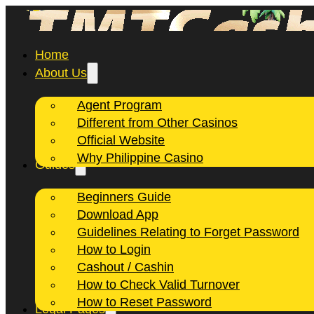
Home
About Us
Agent Program
Different from Other Casinos
Official Website
Why Philippine Casino
Guides
Beginners Guide
Download App
Guidelines Relating to Forget Password
How to Login
Cashout / Cashin
How to Check Valid Turnover
How to Reset Password
Legal Pages