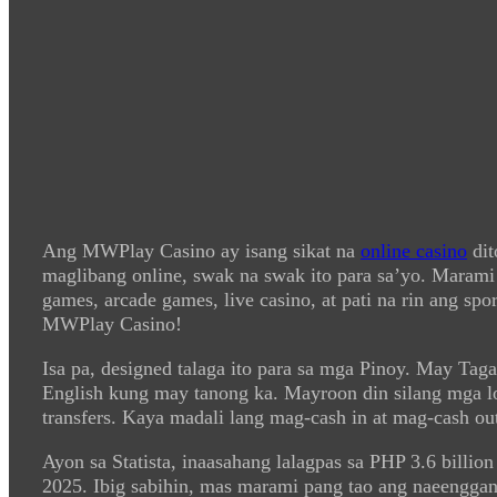
Ang MWPlay Casino ay isang sikat na
online casino
dit
maglibang online, swak na swak ito para sa’yo. Marami it
games, arcade games, live casino, at pati na rin ang sp
MWPlay Casino!
Isa pa, designed talaga ito para sa mga Pinoy. May Tag
English kung may tanong ka. Mayroon din silang mga l
transfers. Kaya madali lang mag-cash in at mag-cash ou
Ayon sa Statista, inaasahang lalagpas sa PHP 3.6 billio
2025. Ibig sabihin, mas marami pang tao ang naeengga