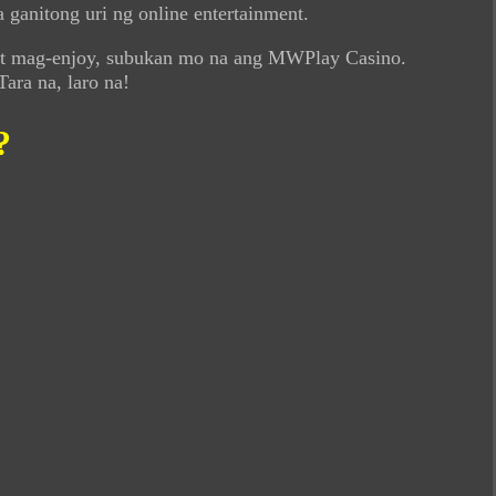
 ganitong uri ng online entertainment.
at mag-enjoy, subukan mo na ang MWPlay Casino.
ara na, laro na!
?