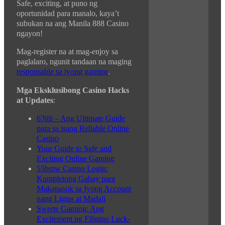
Safe, exciting, at puno ng
oportunidad para manalo, kaya’t
subukan na ang Manila 888 Casino
ngayon!
Mag-register na at mag-enjoy sa
paglalaro, ngunit tandaan na maging
responsable sa iyong gaming
.
Mga Eksklusibong Casino Hacks
at Updates
:
63jili – Ang Ultimate Guide
para sa isang Reliable Online
Casino
Your Guide to Safe and
Exciting Online Gaming
55bmw Casino Login:
Kumpletong Gabay para
Makapasok sa Iyong Account
nang Ligtas at Madali
Swerte Gaming: Ang
Excitement ng Filipino Luck-