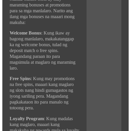
maraming bonuses at promotions
para sa mga manlalaro. Narito ang
ilang mga bonuses na maaari mong
makuha:
Welcome Bonus
: Kung ikaw ay
bagong manlalaro, makakatanggap
ka ng welcome bonus, tulad ng
deposit match o free spins.
Magandang paraan ito para
magsimula at maglaro ng maraming
laro.
Free Spins
: Kung may promotions
na free spins, maaari kang maglaro
ng slots nang hindi gumagastos ng
iyong sariling pera. Magandang
pagkakataon ito para manalo ng
totoong pera.
Loyalty Program
: Kung madalas
kang maglaro, maaari kang
makakuha ng rewards mula sa loyalty