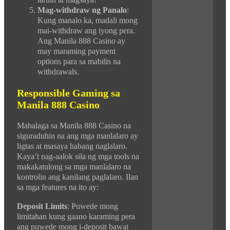
Mag-withdraw ng Panalo
:
Kung manalo ka, madali mong
mai-withdraw ang iyong pera.
Ang Manila 888 Casino ay
may maraming payment
options para sa mabilis na
withdrawals.
Responsible Gaming sa
Manila 888 Casino
Mahalaga sa Manila 888 Casino na
siguraduhin na ang mga manlalaro ay
ligtas at masaya habang naglalaro.
Kaya’t nag-aalok sila ng mga tools na
makakatulong sa mga manlalaro na
kontrolin ang kanilang paglalaro. Ilan
sa mga features na ito ay:
Deposit Limits
: Puwede mong
limitahan kung gaano karaming pera
ang puwede mong i-deposit bawat