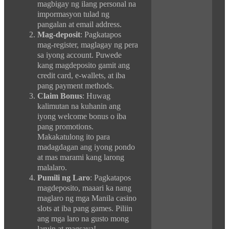
magbigay ng ilang personal na
impormasyon tulad ng
pangalan at email address.
Mag-deposit
: Pagkatapos
mag-register, maglagay ng pera
sa iyong account. Puwede
kang magdeposito gamit ang
credit card, e-wallets, at iba
pang payment methods.
Claim Bonus
: Huwag
kalimutan na kuhanin ang
iyong welcome bonus o iba
pang promotions.
Makakatulong ito para
madagdagan ang iyong pondo
at mas marami kang larong
malalaro.
Pumili ng Laro
: Pagkatapos
magdeposito, maaari ka nang
maglaro ng mga Manila casino
slots at iba pang games. Piliin
ang mga laro na gusto mong
laruin at magsaya!