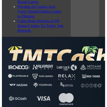
Based Games
Playtime.ph Casino: Ang
Iyong Trusted Online Casino
sa Pilipinas
Claim Huge Bonuses at PH
Bonus Casino: No Tricks, Just
Rewards