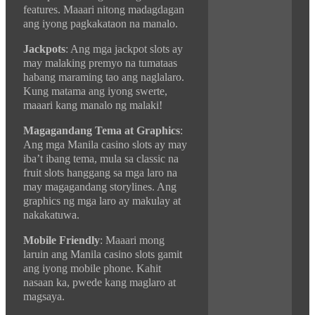
features. Maaari nitong madagdagan
ang iyong pagkakataon na manalo.
Jackpots
: Ang mga jackpot slots ay
may malaking premyo na tumataas
habang maraming tao ang naglalaro.
Kung matama ang iyong swerte,
maaari kang manalo ng malaki!
Magagandang Tema at Graphics
:
Ang mga Manila casino slots ay may
iba’t ibang tema, mula sa classic na
fruit slots hanggang sa mga laro na
may magagandang storylines. Ang
graphics ng mga laro ay makulay at
nakakatuwa.
Mobile Friendly
: Maaari mong
laruin ang Manila casino slots gamit
ang iyong mobile phone. Kahit
nasaan ka, pwede kang maglaro at
magsaya.