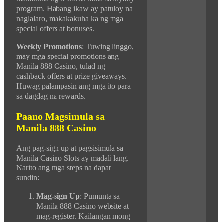
program. Habang ikaw ay patuloy na
naglalaro, makakakuha ka ng mga
special offers at bonuses.
Weekly Promotions
: Tuwing linggo,
may mga special promotions ang
Manila 888 Casino, tulad ng
cashback offers at prize giveaways.
Huwag palampasin ang mga ito para
sa dagdag na rewards.
Paano Magsimula sa
Manila 888 Casino
Ang pag-sign up at pagsisimula sa
Manila Casino Slots ay madali lang.
Narito ang mga steps na dapat
sundin:
Mag-sign Up
: Pumunta sa
Manila 888 Casino website at
mag-register. Kailangan mong