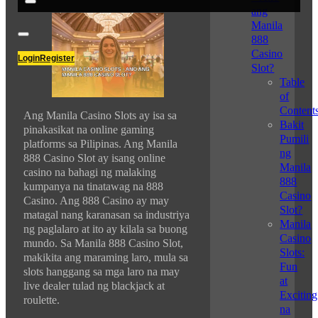
ang
Manila
888
Casino
Login
Register
Slot?
Table
of
Content
Ang Manila Casino Slots ay isa sa
Bakit
pinakasikat na online gaming
Pumili
platforms sa Pilipinas. Ang Manila
ng
888 Casino Slot ay isang online
Manila
casino na bahagi ng malaking
888
kumpanya na tinatawag na 888
Casino
Casino. Ang 888 Casino ay may
Slot?
matagal nang karanasan sa industriya
Manila
ng paglalaro at ito ay kilala sa buong
Casino
mundo. Sa Manila 888 Casino Slot,
Slots:
makikita ang maraming laro, mula sa
Fun
slots hanggang sa mga laro na may
at
live dealer tulad ng blackjack at
Exciting
roulette.
na