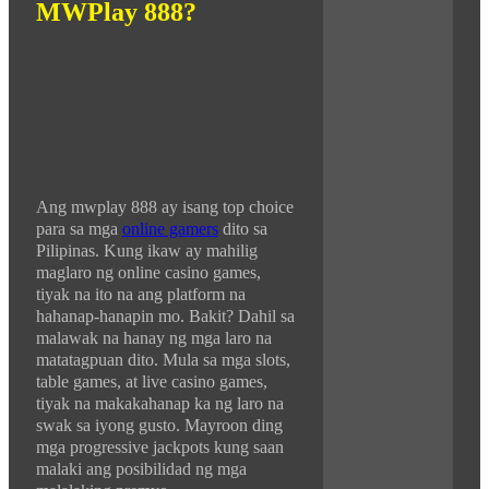
MWPlay 888?
Ang mwplay 888 ay isang top choice
para sa mga
online gamers
dito sa
Pilipinas. Kung ikaw ay mahilig
maglaro ng online casino games,
tiyak na ito na ang platform na
hahanap-hanapin mo. Bakit? Dahil sa
malawak na hanay ng mga laro na
matatagpuan dito. Mula sa mga slots,
table games, at live casino games,
tiyak na makakahanap ka ng laro na
swak sa iyong gusto. Mayroon ding
mga progressive jackpots kung saan
malaki ang posibilidad ng mga