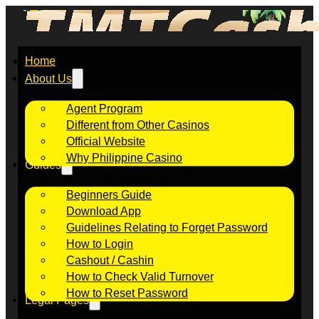
Home
About Us
Agent Program
Different from Other Casinos
Official Website
Why Philippine Casino
Guides
Beginners Guide
Download App
Guidelines Relating to Forget Password
How to Login
Cashout / Cashin
How to Check Valid Turnover
How to Reset Password
Legal Pages