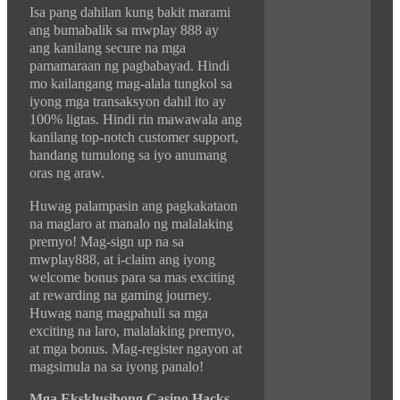
Isa pang dahilan kung bakit marami
ang bumabalik sa mwplay 888 ay
ang kanilang secure na mga
pamamaraan ng pagbabayad. Hindi
mo kailangang mag-alala tungkol sa
iyong mga transaksyon dahil ito ay
100% ligtas. Hindi rin mawawala ang
kanilang top-notch customer support,
handang tumulong sa iyo anumang
oras ng araw.
Huwag palampasin ang pagkakataon
na maglaro at manalo ng malalaking
premyo! Mag-sign up na sa
mwplay888, at i-claim ang iyong
welcome bonus para sa mas exciting
at rewarding na gaming journey.
Huwag nang magpahuli sa mga
exciting na laro, malalaking premyo,
at mga bonus. Mag-register ngayon at
magsimula na sa iyong panalo!
Mga Eksklusibong Casino Hacks