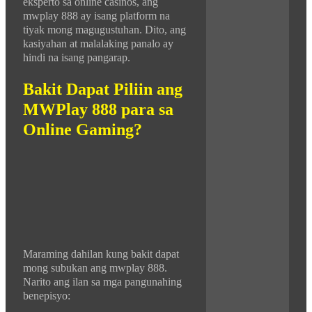
eksperto sa online casinos, ang
mwplay 888 ay isang platform na
tiyak mong magugustuhan. Dito, ang
kasiyahan at malalaking panalo ay
hindi na isang pangarap.
Bakit Dapat Piliin ang
MWPlay 888 para sa
Online Gaming?
Maraming dahilan kung bakit dapat
mong subukan ang mwplay 888.
Narito ang ilan sa mga pangunahing
benepisyo: