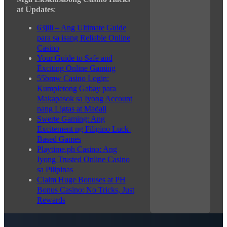
at Updates
:
63jili – Ang Ultimate Guide
para sa isang Reliable Online
Casino
Your Guide to Safe and
Exciting Online Gaming
55bmw Casino Login:
Kumpletong Gabay para
Makapasok sa Iyong Account
nang Ligtas at Madali
Swerte Gaming: Ang
Excitement ng Filipino Luck-
Based Games
Playtime.ph Casino: Ang
Iyong Trusted Online Casino
sa Pilipinas
Claim Huge Bonuses at PH
Bonus Casino: No Tricks, Just
Rewards