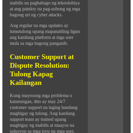
mabilis na pagbabago ng teknolohiya
at ang patuloy na pag-usbong ng mga
bagong uri ng cyber attacks.
Ang regular na mga updates ay
tumutulong upang mapanatiling ligtas
ang kanilang platform at mga user
mula sa mga bagong panganib.
Customer Support at
Dispute Resolution:
Tulong Kapag
Kailangan
Kung mayroong mga problema o
katanungan, dito ay may 24/7
customer support na laging handang
magbigay ng tulong. Ang kanilang
support team ay trained upang
magbigay ng mabilis at maayos na
solusyon sa mga isyu ng mga user.