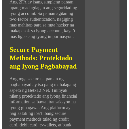
Ang 2FA ay isang simpleng paraan
upang madagdagan ang seguridad ng
iyong account. Sa pamamagitan ng
two-factor authentication, nagiging
mas mahirap para sa mga hacker na
makapasok sa iyong account, kaya’t
mas ligtas ang iyong impormasyon.
Secure Payment
Methods: Protektado
ang Iyong Pagbabayad
Ang mga secure na paraan ng
pagbabayad ay isa pang mahalagang
aspeto ng Betx12 Net. Tinitiyak
nilang protektado ang iyong financial
information sa bawat transaksyon na
iyong ginagawa. Ang platform ay
nag-aalok ng iba’t ibang secure
payment methods tulad ng credit
card, debit card, e-wallets, at bank