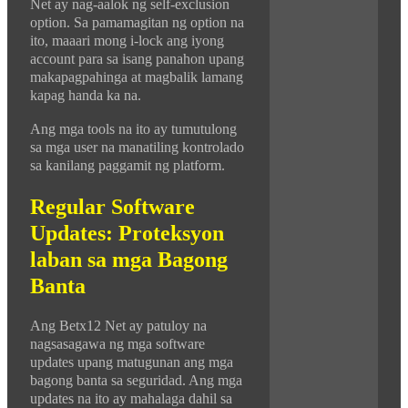
Net ay nag-aalok ng self-exclusion
option. Sa pamamagitan ng option na
ito, maaari mong i-lock ang iyong
account para sa isang panahon upang
makapagpahinga at magbalik lamang
kapag handa ka na.
Ang mga tools na ito ay tumutulong
sa mga user na manatiling kontrolado
sa kanilang paggamit ng platform.
Regular Software
Updates: Proteksyon
laban sa mga Bagong
Banta
Ang Betx12 Net ay patuloy na
nagsasagawa ng mga software
updates upang matugunan ang mga
bagong banta sa seguridad. Ang mga
updates na ito ay mahalaga dahil sa