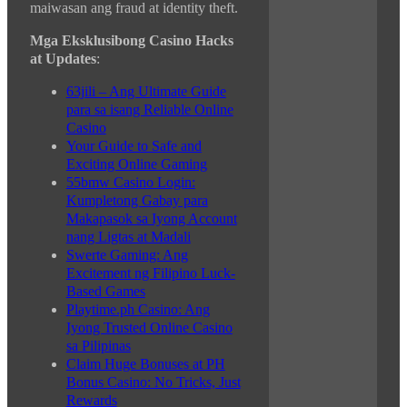
maiwasan ang fraud at identity theft.
Mga Eksklusibong Casino Hacks
at Updates
:
63jili – Ang Ultimate Guide
para sa isang Reliable Online
Casino
Your Guide to Safe and
Exciting Online Gaming
55bmw Casino Login:
Kumpletong Gabay para
Makapasok sa Iyong Account
nang Ligtas at Madali
Swerte Gaming: Ang
Excitement ng Filipino Luck-
Based Games
Playtime.ph Casino: Ang
Iyong Trusted Online Casino
sa Pilipinas
Claim Huge Bonuses at PH
Bonus Casino: No Tricks, Just
Rewards