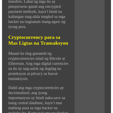
transfers. Lahat ng mga ito ay
pinoproseso gamit ang encrypted
payment methods, kaya’t hindi na
kailangan mag-alala tungkol sa mga
hacker na nagnanais mang-agaw ng
iyong pera.
Cryptocurrency para sa
Mas Ligtas na Transaksyon
Maaari ka ring gumamit ng
cryptocurrencies tulad ng Bitcoin at
Ethereum. Ang mga digital currencies
na ito ay nag-aalok ng dagdag na
proteksyon at privacy sa bawat
transaksyon.
Dahil ang mga cryptocurrencies ay
decentralized, ang iyong
impormasyon ay hindi naka-save sa
isang central database, kaya’t mas
mahirap para sa mga hacker na
makuha ito. Kung nais mo ng dagdag