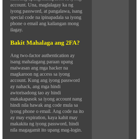
account. Una, maglalagay ka ng
iyong password, at pangalawa, isang
special code na ipinapadala sa iyong
phone o email ang kailangan mong
ilagay.
Bakit Mahalaga ang 2FA?
Ang two-factor authentication ay
isang mahalagang paraan upang
maiwasan ang mga hacker na
magkaroon ng access sa iyong
account. Kung ang iyong password
ay nahack, ang mga hindi
awtorisadong tao ay hindi
makakapasok sa iyong account nang
hindi nila hawak ang code mula sa
iyong phone o email. Ang code na ito
ay may expiration, kaya kahit may
makakita ng iyong password, hindi
nila magagamit ito upang mag-login.