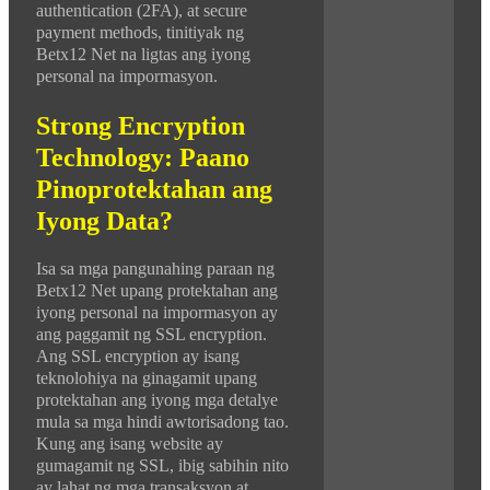
authentication (2FA), at secure
payment methods, tinitiyak ng
Betx12 Net na ligtas ang iyong
personal na impormasyon.
Strong Encryption
Technology: Paano
Pinoprotektahan ang
Iyong Data?
Isa sa mga pangunahing paraan ng
Betx12 Net upang protektahan ang
iyong personal na impormasyon ay
ang paggamit ng SSL encryption.
Ang SSL encryption ay isang
teknolohiya na ginagamit upang
protektahan ang iyong mga detalye
mula sa mga hindi awtorisadong tao.
Kung ang isang website ay
gumagamit ng SSL, ibig sabihin nito
ay lahat ng mga transaksyon at