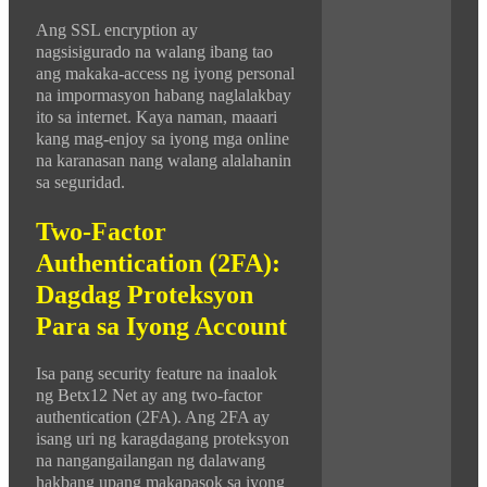
Ang SSL encryption ay
nagsisigurado na walang ibang tao
ang makaka-access ng iyong personal
na impormasyon habang naglalakbay
ito sa internet. Kaya naman, maaari
kang mag-enjoy sa iyong mga online
na karanasan nang walang alalahanin
sa seguridad.
Two-Factor
Authentication (2FA):
Dagdag Proteksyon
Para sa Iyong Account
Isa pang security feature na inaalok
ng Betx12 Net ay ang two-factor
authentication (2FA). Ang 2FA ay
isang uri ng karagdagang proteksyon
na nangangailangan ng dalawang
hakbang upang makapasok sa iyong