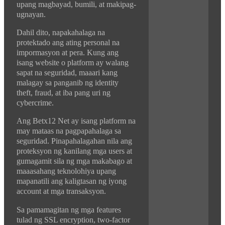
upang magbayad, bumili, at makipag-
ugnayan.
Dahil dito, napakahalaga na
protektado ang ating personal na
impormasyon at pera. Kung ang
isang website o platform ay walang
sapat na seguridad, maaari kang
malagay sa panganib ng identity
theft, fraud, at iba pang uri ng
cybercrime.
Ang Betx12 Net ay isang platform na
may mataas na pagpapahalaga sa
seguridad. Pinapahalagahan nila ang
proteksyon ng kanilang mga users at
gumagamit sila ng mga makabago at
maaasahang teknolohiya upang
mapanatili ang kaligtasan ng iyong
account at mga transaksyon.
Sa pamamagitan ng mga features
tulad ng SSL encryption, two-factor