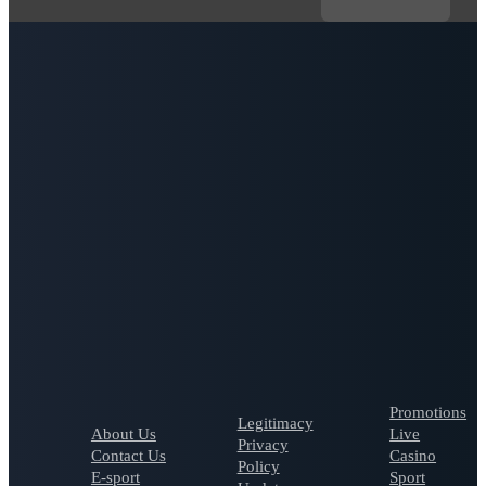
Promotions
Legitimacy
About Us
Live
Privacy
Contact Us
Casino
Policy
E-sport
Sport