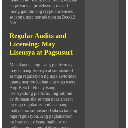
na privacy at proteksyon, maaari
mong gamitin ang cryptocurrencies
sa iyong mga transaksyon sa Betx12
Net.
Regular Audits and
Licensing: May
Lisensya at Pagsusuri
Mahalaga na ang isang platform ay
may tamang lisensya at sumusunod
sa mga regulasyon ng mga awtoridad
upang maprotektahan ang mga users.
Ang Betx12 Net ay isang
lisensyadong platform, ibig sabihin
ay dumaan sila sa mga pagsisiyasat
ng mga regulatory bodies upang
matiyak na sumusunod sila sa tamang
mga regulasyon. Ang pagkakaroon
ng lisensya ay isang malinaw na
indikasyon na ang platform ay tapat