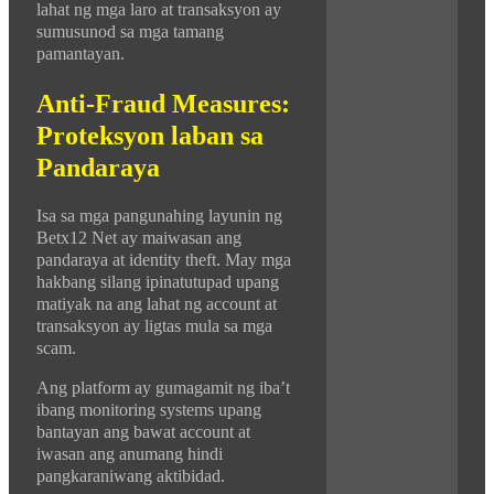
lahat ng mga laro at transaksyon ay
sumusunod sa mga tamang
pamantayan.
Anti-Fraud Measures:
Proteksyon laban sa
Pandaraya
Isa sa mga pangunahing layunin ng
Betx12 Net ay maiwasan ang
pandaraya at identity theft. May mga
hakbang silang ipinatutupad upang
matiyak na ang lahat ng account at
transaksyon ay ligtas mula sa mga
scam.
Ang platform ay gumagamit ng iba’t
ibang monitoring systems upang
bantayan ang bawat account at
iwasan ang anumang hindi
pangkaraniwang aktibidad.