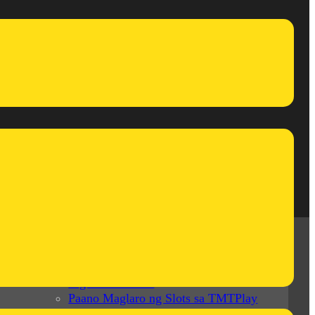
 Big with Slots
Table of Contents
Bakit Maganda ang TMTPlay Online?
Mga Slot Games
Paano Maglaro ng Slots sa TMTPlay
Online