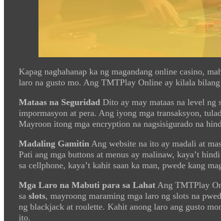
Kapag naghahanap ka ng magandang online casino, mahal
laro na gusto mo. Ang TMTPlay Online ay kilala bilang
Mataas na Seguridad
Dito ay may mataas na level ng 
impormasyon at pera. Ang iyong mga transaksyon, tulad 
Mayroon itong mga encryption na nagsisigurado na hin
Madaling Gamitin
Ang website na ito ay madali at mas
Pati ang mga buttons at menus ay malinaw, kaya’t hindi
sa cellphone, kaya’t kahit saan ka man, pwede kang m
Mga Laro na Mabuti para sa Lahat
Ang TMTPlay Onli
sa
slots
, mayroong maraming mga laro ng slots na pwed
ng blackjack at roulette. Kahit anong laro ang gusto 
ito.