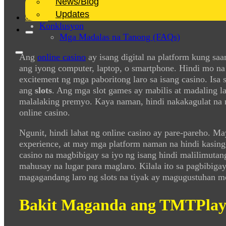
News/Blog
Paano Maglaro ng Slots sa TMTPlay Online
Updates
Madaling Pag-navigate at Customer Support
Contact
Konklusyon
Mga Madalas na Tanong (FAQs)
Ang
online casino
ay isang digital na platform kung sa
ang iyong computer, laptop, o smartphone. Hindi mo n
excitement ng mga paboritong laro sa isang casino. Isa 
ang
slots
. Ang mga slot games ay mabilis at madaling l
malalaking premyo. Kaya naman, hindi nakakagulat na ma
online casino.
Ngunit, hindi lahat ng online casino ay pare-pareho. M
experience, at may mga platform naman na hindi kasin
casino na magbibigay sa iyo ng isang hindi malilimutan
mahusay na lugar para maglaro. Kilala ito sa pagbibigay
magagandang laro ng slots na tiyak ay magugustuhan m
Bakit Maganda ang TMTPlay