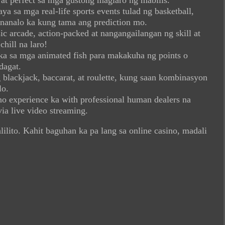
a sa mga real-life sports events tulad ng basketball,
mananalo ka kung tama ang prediction mo.
c arcade, action-packed at nangangailangan ng skill at
hill na laro!
 ka sa mga animated fish para makakuha ng points o
dagat.
 blackjack, baccarat, at roulette, kung saan kombinasyon
lo.
no experience ka with professional human dealers na
via live video streaming.
lito. Kahit baguhan ka pa lang sa online casino, madali