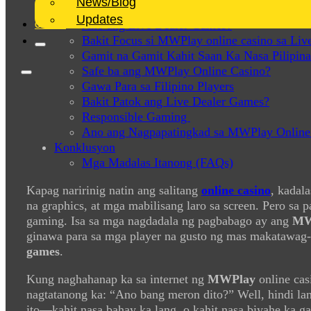
News/Blog
Ano ang MWPlay Online Casino?
Updates
Ano ang Live Dealer Games?
Contact
Bakit Focus si MWPlay online casino sa Li
Gamit na Gamit Kahit Saan Ka Nasa Pilipina
Safe ba ang MWPlay Online Casino?
Gawa Para sa Filipino Players
Bakit Patok ang Live Dealer Games?
Responsible Gaming
Ano ang Nagpapatingkad sa MWPlay Online
Konklusyon
Mga Madalas Itanong (FAQs)
Kapag naririnig natin ang salitang
online casino
, kadal
na graphics, at mga mabilisang laro sa screen. Pero sa 
gaming. Isa sa mga nagdadala ng pagbabago ay ang
MW
ginawa para sa mga player na gusto ng mas makatawag-
games
.
Kung naghahanap ka sa internet ng
MWPlay
online cas
nagtatanong ka: “Ano bang meron dito?” Well, hindi lan
ito—kahit nasa bahay ka lang, o kahit nasa biyahe ka g