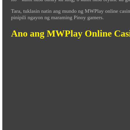
Tara, tuklasin natin ang mundo ng MWPlay online casin
pinipili ngayon ng maraming Pinoy gamers.
Ano ang MWPlay Online Cas