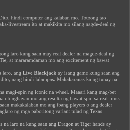
 Dito, hindi computer ang kalaban mo. Totoong tao—
ka-livestream ito at makikita mo silang nagde-deal ng
kong laro kung saan may real dealer na magde-deal ng
 Tie, at mararamdaman mo ang excitement ng bawat
a laro, ang
Live Blackjack
ay isang game kung saan ang
dito, nang hindi lalampas. Makakaranas ka ng tunay na
 na magi-spin ng iconic na wheel. Maaari kang mag-bet
atutunghayan mo ang resulta ng bawat spin sa real-time.
saan makakalaban mo ang ibang players o ang dealer
aglaro ng mga paboritong variant tulad ng Texas
.
s na laro na kung saan ang Dragon at Tiger hands ay