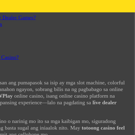
ve Dealer Games?
s
 Casino?
asan ang pumapasok sa isip ay mga slot machine, colorful
panahon ngayon, sobrang bilis na ng pagbabago sa online
Play
online casino, isang online casino platform na
pansing experience—lalo na pagdating sa
live dealer
ino o narinig mo ito sa mga kaibigan mo, siguradong
g basta sugal ang iniaalok nito. May
totoong casino feel
amit ang cellphone mo.