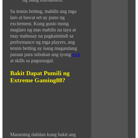
ng isang tournament.
Sa tennis betting, mabilis ang mga
laro at bawat set ay puno ng
excitement. Kung gusto mong
maglaro ng mas mabilis na taya at
may mahusay na pagkaintindi sa
performance ng mga players, ang
tennis betting ay isang magandang
paraan para subukan ang iyong
luck
at skills sa pagsusugal.
Bakit Dapat Pumili ng
Extreme Gaming88?
Maraming dahilan kung bakit ang