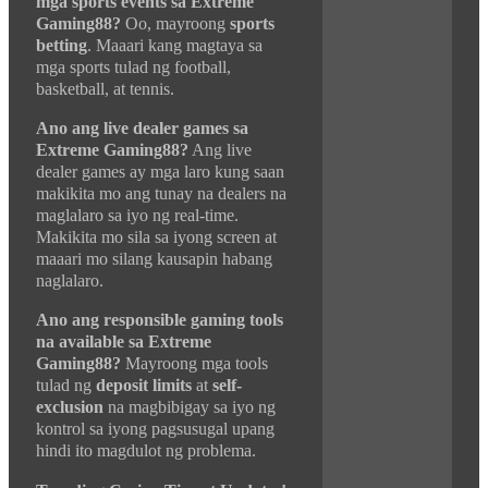
mga sports events sa Extreme
Gaming88?
Oo, mayroong
sports
betting
. Maaari kang magtaya sa
mga sports tulad ng football,
basketball, at tennis.
Ano ang live dealer games sa
Extreme Gaming88?
Ang live
dealer games ay mga laro kung saan
makikita mo ang tunay na dealers na
maglalaro sa iyo ng real-time.
Makikita mo sila sa iyong screen at
maaari mo silang kausapin habang
naglalaro.
Ano ang responsible gaming tools
na available sa Extreme
Gaming88?
Mayroong mga tools
tulad ng
deposit limits
at
self-
exclusion
na magbibigay sa iyo ng
kontrol sa iyong pagsusugal upang
hindi ito magdulot ng problema.