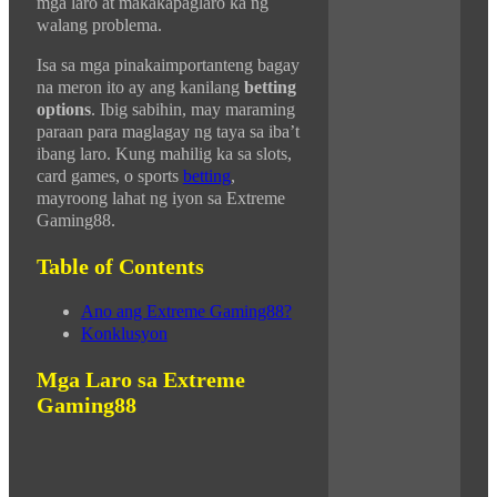
mga laro at makakapaglaro ka ng
walang problema.
Isa sa mga pinakaimportanteng bagay
na meron ito ay ang kanilang
betting
options
. Ibig sabihin, may maraming
paraan para maglagay ng taya sa iba’t
ibang laro. Kung mahilig ka sa slots,
card games, o sports
betting
,
mayroong lahat ng iyon sa Extreme
Gaming88.
Table of Contents
Ano ang Extreme Gaming88?
Konklusyon
Mga Laro sa Extreme
Gaming88