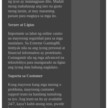
ng iyon ay matatagpuan dito. Madali
mong mahahanap ang laro na gusto
mong laruin, at may maraming
paraan para magtaya sa mga ito.
Secure at Ligtas
Importante sa lahat ng online casino
na mayroong seguridad para sa mga
manlalaro. Sa Extreme Gaming88,
tinitiyak nila na ang iyong personal at
financial information ay protektado.
Gumagamit sila ng mga advanced na
teknolohiya para masigurado na ligtas
ang iyong data habang naglalaro.
Suporta sa Customer
Kung mayroon kang mga tanong o
problema, mayroong customer
support team na handang tumulong
sa iyo. Ang team na ito ay available
24/7, kaya’t kahit anong oras, pwede