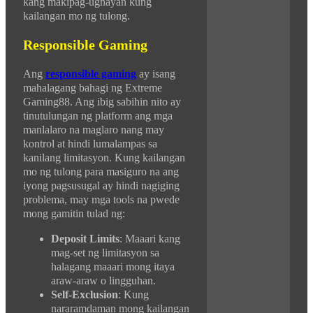
kang makipag-ugnayan kung
kailangan mo ng tulong.
Responsible Gaming
Ang
responsible gaming
ay isang
mahalagang bahagi ng Extreme
Gaming88. Ang ibig sabihin nito ay
tinutulungan ng platform ang mga
manlalaro na maglaro nang may
kontrol at hindi lumalampas sa
kanilang limitasyon. Kung kailangan
mo ng tulong para masiguro na ang
iyong pagsusugal ay hindi nagiging
problema, may mga tools na pwede
mong gamitin tulad ng:
Deposit Limits
: Maaari kang
mag-set ng limitasyon sa
halagang maaari mong itaya
araw-araw o lingguhan.
Self-Exclusion
: Kung
nararamdaman mong kailangan