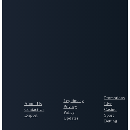
Promotions
Legitimacy
About Us
Live
Privacy
Contact Us
Casino
Policy
E-sport
Sport
Updates
Betting