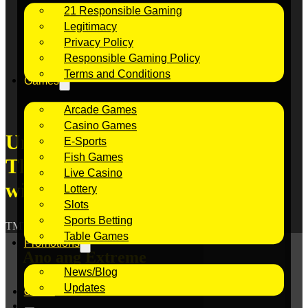
21 Responsible Gaming
Legitimacy
Privacy Policy
Responsible Gaming Policy
Terms and Conditions
Games
Arcade Games
Casino Games
Unlocking Hidden Treasures:
E-Sports
Fish Games
The Ultimate Betting Journey
Live Casino
with Extreme Gaming88
Lottery
Slots
Sports Betting
TMTCash
May 12, 2025
0 comments
Table Games
Promotions
Ano ang Extreme
News/Blog
Gaming88?
Updates
Contact