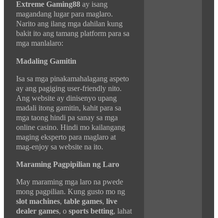
Extreme Gaming88
ay isang
magandang lugar para maglaro.
Narito ang ilang mga dahilan kung
bakit ito ang tamang platform para sa
mga manlalaro:
Madaling Gamitin
Isa sa mga pinakamahalagang aspeto
ay ang pagiging user-friendly nito.
Ang website ay dinisenyo upang
madali itong gamitin, kahit para sa
mga taong hindi pa sanay sa mga
online casino. Hindi mo kailangang
maging eksperto para maglaro at
mag-enjoy sa website na ito.
Maraming Pagpipilian ng Laro
May maraming mga laro na pwede
mong pagpilian. Kung gusto mo ng
slot machines
,
table games
,
live
dealer games
, o
sports betting
, lahat