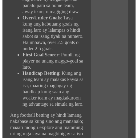
panalo para sa home team,
away team, o magiging draw.
Over/Under Goals
: Taya
kung ang kabuuang goals ng
isang laro ay lalampas o hindi
aabot sa isang tiyak na numero.
Halimbawa, over 2.5 goals o
under 2.5 goals.
First Goal Scorer
: Pumili ng
player na unang maggo-goal sa
laro.
Handicap Betting
: Kung ang
isang team ay malakas kaysa sa
isa, maaring maglagay ng
handicap kung saan ang
weaker team ay magkakaroon
ng advantage sa simula ng laro.
Ang football betting ay hindi lamang
nakabase sa kung sino ang mananalo;
maaari mong i-explore ang maraming
uri ng mga taya na magbibigay sa iyo