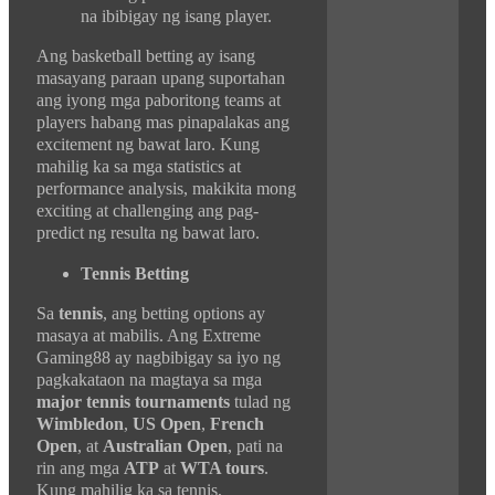
na ibibigay ng isang player.
Ang basketball betting ay isang
masayang paraan upang suportahan
ang iyong mga paboritong teams at
players habang mas pinapalakas ang
excitement ng bawat laro. Kung
mahilig ka sa mga statistics at
performance analysis, makikita mong
exciting at challenging ang pag-
predict ng resulta ng bawat laro.
Tennis Betting
Sa
tennis
, ang betting options ay
masaya at mabilis. Ang Extreme
Gaming88 ay nagbibigay sa iyo ng
pagkakataon na magtaya sa mga
major tennis tournaments
tulad ng
Wimbledon
,
US Open
,
French
Open
, at
Australian Open
, pati na
rin ang mga
ATP
at
WTA tours
.
Kung mahilig ka sa tennis,