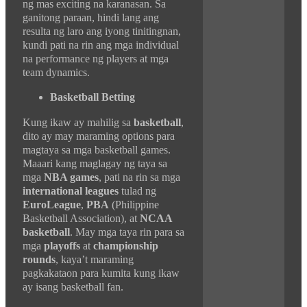
ng mas exciting na karanasan. Sa
ganitong paraan, hindi lang ang
resulta ng laro ang iyong tinitingnan,
kundi pati na rin ang mga individual
na performance ng players at mga
team dynamics.
Basketball Betting
Kung ikaw ay mahilig sa
basketball
,
dito ay may maraming options para
magtaya sa mga basketball games.
Maaari kang maglagay ng taya sa
mga
NBA games
, pati na rin sa mga
international leagues
tulad ng
EuroLeague
,
PBA
(Philippine
Basketball Association), at
NCAA
basketball
. May mga taya rin para sa
mga
playoffs
at
championship
rounds
, kaya’t maraming
pagkakataon para kumita kung ikaw
ay isang basketball fan.