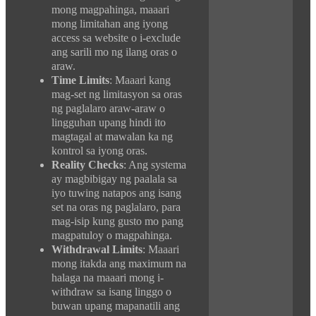
mong magpahinga, maaari
mong limitahan ang iyong
access sa website o i-exclude
ang sarili mo ng ilang oras o
araw.
Time Limits
: Maaari kang
mag-set ng limitasyon sa oras
ng paglalaro araw-araw o
lingguhan upang hindi ito
magtagal at mawalan ka ng
kontrol sa iyong oras.
Reality Checks
: Ang systema
ay magbibigay ng paalala sa
iyo tuwing natapos ang isang
set na oras ng paglalaro, para
mag-isip kung gusto mo pang
magpatuloy o magpahinga.
Withdrawal Limits
: Maaari
mong itakda ang maximum na
halaga na maaari mong i-
withdraw sa isang linggo o
buwan upang mapanatili ang