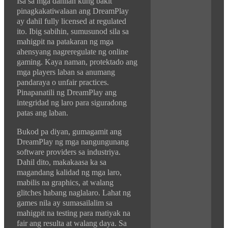
Isa sa mga dahilan kung bakit
pinagkakatiwalaan ang DreamPlay
ay dahil fully licensed at regulated
ito. Ibig sabihin, sumusunod sila sa
mahigpit na patakaran ng mga
ahensyang nagreregulate ng online
gaming. Kaya naman, protektado ang
mga players laban sa anumang
pandaraya o unfair practices.
Pinapanatili ng DreamPlay ang
integridad ng laro para siguradong
patas ang laban.
Bukod pa diyan, gumagamit ang
DreamPlay ng mga nangungunang
software providers sa industriya.
Dahil dito, makakaasa ka sa
magandang kalidad ng mga laro,
mabilis na graphics, at walang
glitches habang naglalaro. Lahat ng
games nila ay sumasailalim sa
mahigpit na testing para matiyak na
fair ang resulta at walang daya. Sa