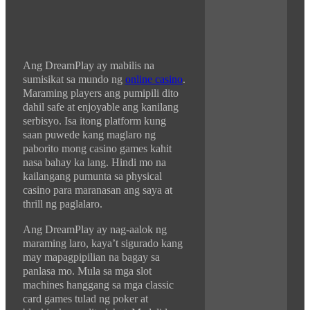
Ang DreamPlay ay mabilis na
sumisikat sa mundo ng
online casino
.
Maraming players ang pumipili dito
dahil safe at enjoyable ang kanilang
serbisyo. Isa itong platform kung
saan puwede kang maglaro ng
paborito mong casino games kahit
nasa bahay ka lang. Hindi mo na
kailangang pumunta sa physical
casino para maranasan ang saya at
thrill ng paglalaro.
Ang DreamPlay ay nag-aalok ng
maraming laro, kaya’t sigurado kang
may mapagpipilian na bagay sa
panlasa mo. Mula sa mga slot
machines hanggang sa mga classic
card games tulad ng poker at