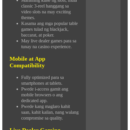
Maraming klase ng slots, mula
classic 3-reel hanggang sa
video slots na may exciting
themes.
Kasama ang mga popular table
games tulad ng blackjack,
baccarat, at poker.
May live dealer games para sa
tunay na casino experience.
Mobile at App
Compatibility
Fully optimized para sa
smartphones at tablets.
Pwede i-access gamit ang
mobile browsers o ang
dedicated app.
Pwede kang maglaro kahit
saan, kahit kailan, nang walang
compromise sa quality.
Live Dealer Gaming