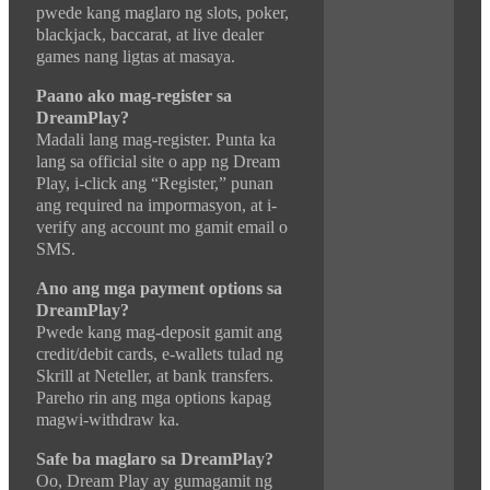
pwede kang maglaro ng slots, poker,
blackjack, baccarat, at live dealer
games nang ligtas at masaya.
Paano ako mag-register sa
DreamPlay?
Madali lang mag-register. Punta ka
lang sa official site o app ng Dream
Play, i-click ang “Register,” punan
ang required na impormasyon, at i-
verify ang account mo gamit email o
SMS.
Ano ang mga payment options sa
DreamPlay?
Pwede kang mag-deposit gamit ang
credit/debit cards, e-wallets tulad ng
Skrill at Neteller, at bank transfers.
Pareho rin ang mga options kapag
magwi-withdraw ka.
Safe ba maglaro sa DreamPlay?
Oo, Dream Play ay gumagamit ng