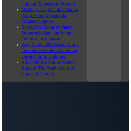
enjoy ng Malalaking Premyo
MWPlay: Legit ba ito? Alamin
Kung Paano Magsimula
Maglaro Ngayon
Betx12 Net Security: Paano
Pinoprotektahan ang Iyong
Online na Kaligtasan
Why Manila 888 Casino Slot is
the Ultimate Online Gambling
Destination for Filipinos
Is PH MOBA Online Casino
Rigged? The Truth About Its
Games & Payouts