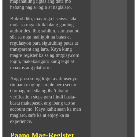
mapanatiling ligtas ang data mo
habang nagla-login at naglalaro.
Bukod dito, may mga lisensya sila
mula sa mga kinikilalang gaming
authorities. Ibig sabihin, sumusunod
sila sa mga mahigpit na batas at
regulasyon para siguruhing patas at
transparent ang laro. Kaya kung
magre-register ka sa ag.tmtplay.com
login, makakasiguro kang legit at
maayos ang platform.
Ang proseso ng login ay dinisenyo
rin para maging simple pero secure.
Gumagamit sila ng iba’t ibang
verification steps para hindi basta-
basta makapasok ang ibang tao sa
account mo. Kaya kahit saan ka man
maglaro, safe ka at enjoy ka sa
experience.
Paano Mag-Register