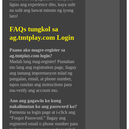
ligtas ang experience dito, kaya sulit
na sulit ang bawat minuto ng iyong
laro!
FAQs tungkol sa
ag.tmtplay.com Login
Paano ako magre-register sa
ag.tmtplay.com login?
Madali lang mag-register! Puntahan
mo lang ang registration page, ilagay
ang tamang impormasyon tulad ng
pangalan, email, at phone number,
tapos sundan ang instructions para
ma-verify ang account mo.
Ano ang gagawin ko kung
nakalimutan ko ang password ko?
Pumunta sa login page at i-click ang
“Forgot Password.” Ilagay ang
registered email o phone number para