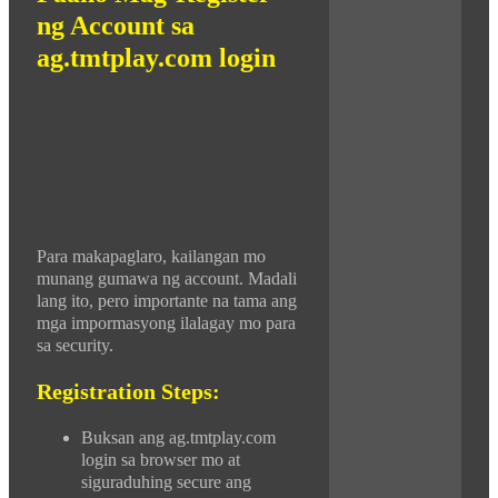
ng Account sa
ag.tmtplay.com
login
Para makapaglaro, kailangan mo
munang gumawa ng account. Madali
lang ito, pero importante na tama ang
mga impormasyong ilalagay mo para
sa security.
Registration Steps:
Buksan ang ag.tmtplay.com
login sa browser mo at
siguraduhing secure ang