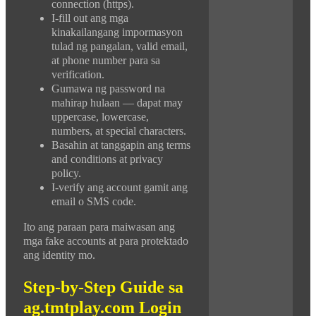
connection (https).
I-fill out ang mga
kinakailangang impormasyon
tulad ng pangalan, valid email,
at phone number para sa
verification.
Gumawa ng password na
mahirap hulaan — dapat may
uppercase, lowercase,
numbers, at special characters.
Basahin at tanggapin ang terms
and conditions at privacy
policy.
I-verify ang account gamit ang
email o SMS code.
Ito ang paraan para maiwasan ang
mga fake accounts at para protektado
ang identity mo.
Step-by-Step Guide sa
ag.tmtplay.com Login