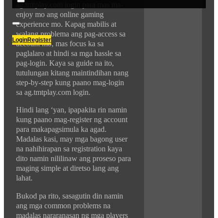
ag.tmtplay.com login para mas ma-
enjoy mo ang online gaming
experience mo. Kapag mabilis at
walang problema ang pag-access sa
Login
Register
account mo, mas focus ka sa
paglalaro at hindi sa mga hassle sa
pag-login. Kaya sa guide na ito,
tutulungan kitang maintindihan nang
step-by-step kung paano mag-login
sa ag.tmtplay.com login.
Hindi lang ‘yan, ipapakita rin namin
kung paano mag-register ng account
para makapagsimula ka agad.
Madalas kasi, may mga bagong user
na nahihirapan sa registration kaya
dito namin nililinaw ang proseso para
maging simple at diretso lang ang
lahat.
Bukod pa rito, sasagutin din namin
ang mga common problems na
madalas nararanasan ng mga players