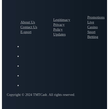
Promotions
Legitimacy
About Us
Live
Privacy
Contact Us
Casino
Policy
E-sport
Sport
Updates
Betting
Copyright © 2024 TMTCash. All rights reserved.