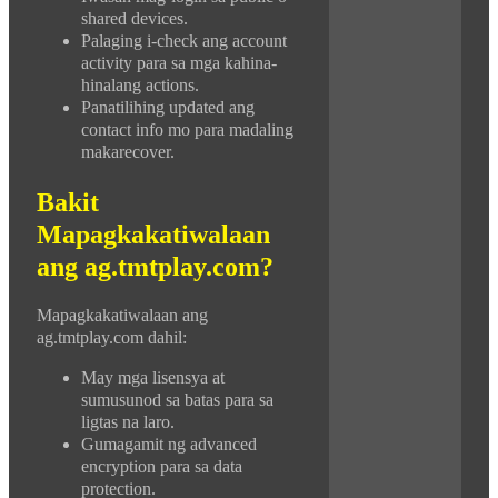
shared devices.
Palaging i-check ang account
activity para sa mga kahina-
hinalang actions.
Panatilihing updated ang
contact info mo para madaling
makarecover.
Bakit
Mapagkakatiwalaan
ang ag.tmtplay.com?
Mapagkakatiwalaan ang
ag.tmtplay.com dahil:
May mga lisensya at
sumusunod sa batas para sa
ligtas na laro.
Gumagamit ng advanced
encryption para sa data
protection.