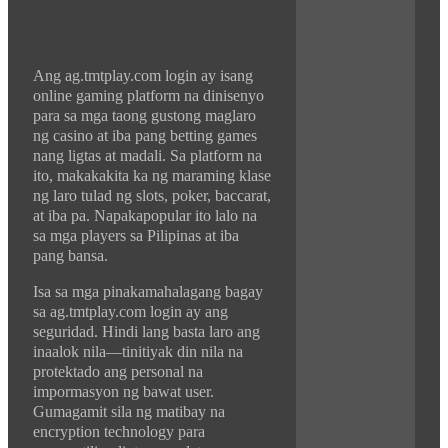
Ang ag.tmtplay.com login ay isang
online gaming platform na dinisenyo
para sa mga taong gustong maglaro
ng casino at iba pang betting games
nang ligtas at madali. Sa platform na
ito, makakakita ka ng maraming klase
ng laro tulad ng slots, poker, baccarat,
at iba pa. Napakapopular ito lalo na
sa mga players sa Pilipinas at iba
pang bansa.
Isa sa mga pinakamahalagang bagay
sa ag.tmtplay.com login ay ang
seguridad. Hindi lang basta laro ang
inaalok nila—tinitiyak din nila na
protektado ang personal na
impormasyon ng bawat user.
Gumagamit sila ng matibay na
encryption technology para