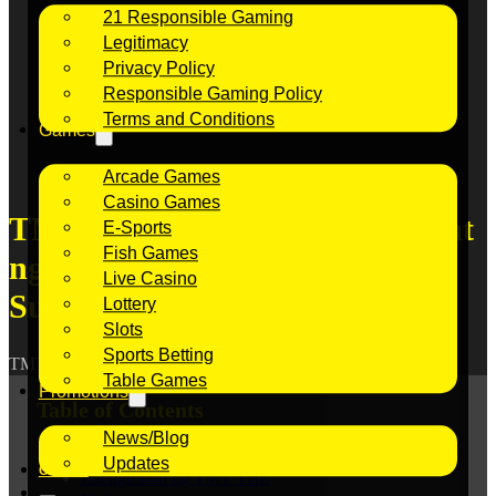
21 Responsible Gaming
Legitimacy
Privacy Policy
Responsible Gaming Policy
Terms and Conditions
Games
Arcade Games
Casino Games
TMT TBE Online Casino: Lahat
E-Sports
Fish Games
ng Dapat Mong Malaman Bago
Live Casino
Sumali
Lottery
Slots
Sports Betting
TMTCash
June 30, 2025
0 comments
Table Games
Promotions
Table of Contents
News/Blog
Ano ang TMT TBE
Updates
Contact
Background ng TMT TBE