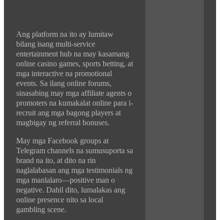
Ang platform na ito ay lumitaw
bilang isang multi-service
entertainment hub na may kasamang
online casino games, sports betting, at
mga interactive na promotional
events. Sa ilang online forums,
sinasabing may mga affiliate agents o
promoters na kumakalat online para i-
recruit ang mga bagong players at
magbigay ng referral bonuses.
May mga Facebook groups at
Telegram channels na sumusuporta sa
brand na ito, at dito na rin
naglalabasan ang mga testimonials ng
mga manlalaro—positive man o
negative. Dahil dito, lumalakas ang
online presence nito sa local
gambling scene.