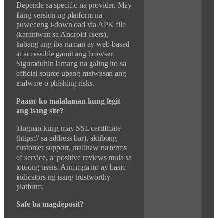
Depende sa specific na provider. May
ilang version ng platform na
puwedeng i-download via APK file
(karaniwan sa Android users),
habang ang iba naman ay web-based
at accessible gamit ang browser.
Siguraduhin lamang na galing ito sa
official source upang maiwasan ang
malware o phishing risks.
Paano ko malalaman kung legit
ang isang site?
Tingnan kung may SSL certificate
(https:// sa address bar), aktibong
customer support, malinaw na terms
of service, at positive reviews mula sa
totoong users. Ang mga ito ay basic
indicators ng isang trustworthy
platform.
Safe ba magdeposit?