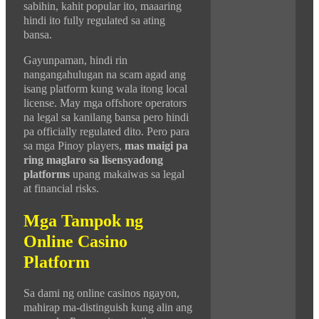
sabihin, kahit popular ito, maaaring
hindi ito fully regulated sa ating
bansa.
Gayunpaman, hindi rin
nangangahulugan na scam agad ang
isang platform kung wala itong local
license. May mga offshore operators
na legal sa kanilang bansa pero hindi
pa officially regulated dito. Pero para
sa mga Pinoy players,
mas maigi pa
ring maglaro sa lisensyadong
platforms
upang makaiwas sa legal
at financial risks.
Mga Tampok ng
Online Casino
Platform
Sa dami ng online casinos ngayon,
mahirap ma-distinguish kung alin ang