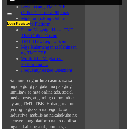
Platform
Legal ba ang TMT TBE
Online Casino sa Pilipinas
Mga Tampok ng Online
Login
Register
Casino Platform
Paano Mag-sign Up sa TMT
TBE Online Casino
TMT TBE: Legit o Scam
Mga Kalamangan at Kahinaan
ng TMT TBE
Worth It ba Maglaro sa
Platform na Ito
Frequently Asked Questions
Sa mundo ng
online casino
, isa sa
mga bagong pangalan na palaging
lumilitaw sa mga online ads, social
media posts, at gaming communities
ay ang
TMT TBE
. Habang marami
pa ring nagsasabi na bago ito sa
industriya, mabilis na nakakakuha ng
atensyon ang platform na ito dahil sa
mga kakaibang alok, bonuses, at