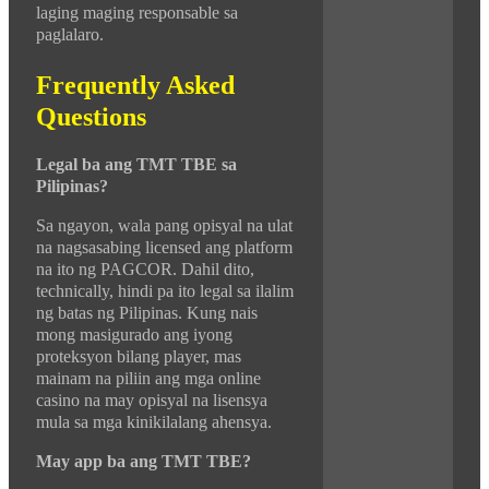
laging maging responsable sa
paglalaro.
Frequently Asked
Questions
Legal ba ang TMT TBE sa
Pilipinas?
Sa ngayon, wala pang opisyal na ulat
na nagsasabing licensed ang platform
na ito ng PAGCOR. Dahil dito,
technically, hindi pa ito legal sa ilalim
ng batas ng Pilipinas. Kung nais
mong masigurado ang iyong
proteksyon bilang player, mas
mainam na piliin ang mga online
casino na may opisyal na lisensya
mula sa mga kinikilalang ahensya.
May app ba ang TMT TBE?