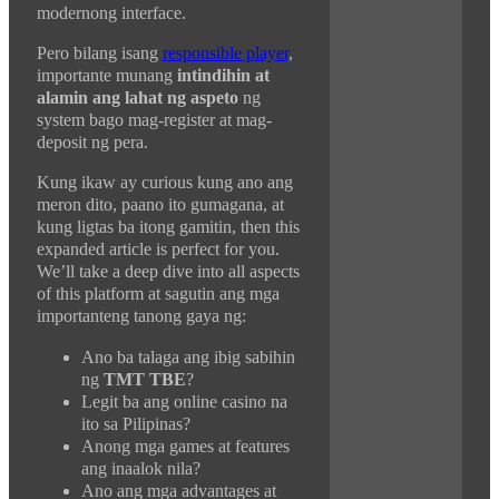
modernong interface.
Pero bilang isang
responsible player
,
importante munang
intindihin at
alamin ang lahat ng aspeto
ng
system bago mag-register at mag-
deposit ng pera.
Kung ikaw ay curious kung ano ang
meron dito, paano ito gumagana, at
kung ligtas ba itong gamitin, then this
expanded article is perfect for you.
We’ll take a deep dive into all aspects
of this platform at sagutin ang mga
importanteng tanong gaya ng:
Ano ba talaga ang ibig sabihin
ng
TMT TBE
?
Legit ba ang online casino na
ito sa Pilipinas?
Anong mga games at features
ang inaalok nila?
Ano ang mga advantages at