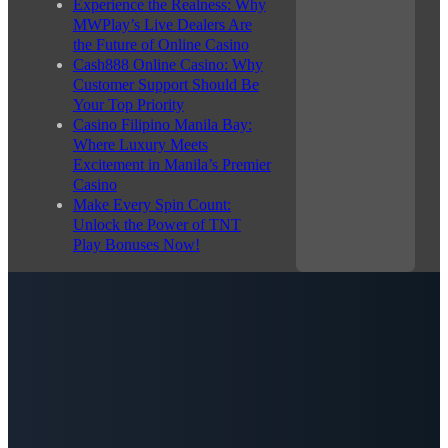
Experience the Realness: Why
MWPlay’s Live Dealers Are
the Future of Online Casino
Cash888 Online Casino: Why
Customer Support Should Be
Your Top Priority
Casino Filipino Manila Bay:
Where Luxury Meets
Excitement in Manila’s Premier
Casino
Make Every Spin Count:
Unlock the Power of TNT
Play Bonuses Now!