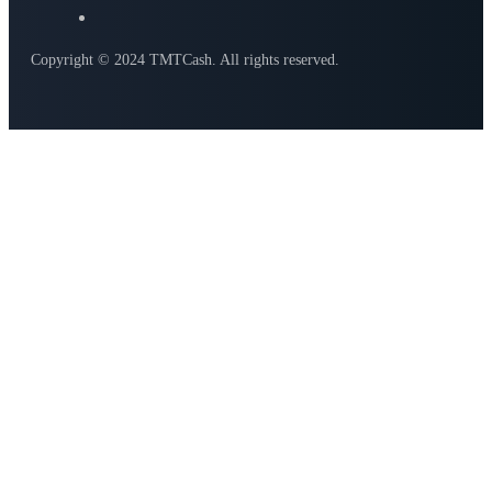
Copyright © 2024 TMTCash. All rights reserved.