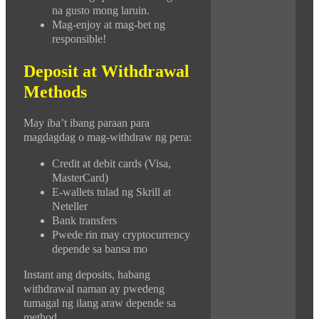
na gusto mong laruin.
Mag-enjoy at mag-bet ng
responsible!
Deposit at Withdrawal
Methods
May iba’t ibang paraan para
magdagdag o mag-withdraw ng pera:
Credit at debit cards (Visa,
MasterCard)
E-wallets tulad ng Skrill at
Neteller
Bank transfers
Pwede rin may cryptocurrency
depende sa bansa mo
Instant ang deposits, habang
withdrawal naman ay pwedeng
tumagal ng ilang araw depende sa
method.