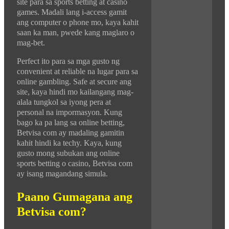
site para sa sports betting at casino
games. Madali lang i-access gamit
ang computer o phone mo, kaya kahit
saan ka man, pwede kang maglaro o
mag-bet.
Perfect ito para sa mga gusto ng
convenient at reliable na lugar para sa
online gambling. Safe at secure ang
site, kaya hindi mo kailangang mag-
alala tungkol sa iyong pera at
personal na impormasyon. Kung
bago ka pa lang sa online betting,
Betvisa com ay madaling gamitin
kahit hindi ka techy. Kaya, kung
gusto mong subukan ang online
sports betting o casino, Betvisa com
ay isang magandang simula.
Paano Gumagana ang
Betvisa com?