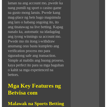
laman na ang account mo, pwede ka
nang pumili ng sport o casino game
na gusto mong laruin. Pwede kang
mag-place ng bets bago magsimula
ang laro o habang ongoing ito, ito
ang tinatawag na live betting. Kapag
nanalo ka, automatic na idadagdag
ang iyong winnings sa account mo.
Pwede mo rin itong i-withdraw
anumang oras basta kumpleto ang
verification process mo para
siguradong safe ang transaction.
Simple at mabilis ang buong proseso,
kaya perfect ito para sa mga baguhan
o kahit sa mga experienced na
bettors.
Mga Key Features ng
Betvisa com
Malawak na Sports Betting