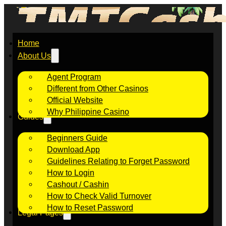
Home
About Us
Agent Program
Different from Other Casinos
Official Website
Why Philippine Casino
Guides
Beginners Guide
Download App
Guidelines Relating to Forget Password
How to Login
Cashout / Cashin
How to Check Valid Turnover
How to Reset Password
Legal Pages