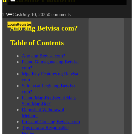
TMTCash
July 10, 2025
0 comments
Login
Register
Ano ang Betvisa com?
Table of Contents
Ano ang Betvisa com?
Paano Gumagana ang Betvisa
com?
Mga Key Features ng Betvisa
com
Safe ba at Legit ang Betvisa
com?
Paano Mag-Register at Mag-
Start Mag-Bet?
Deposit at Withdrawal
Methods
Pros and Cons ng Betvisa.com
Tips para sa Responsible
Betting