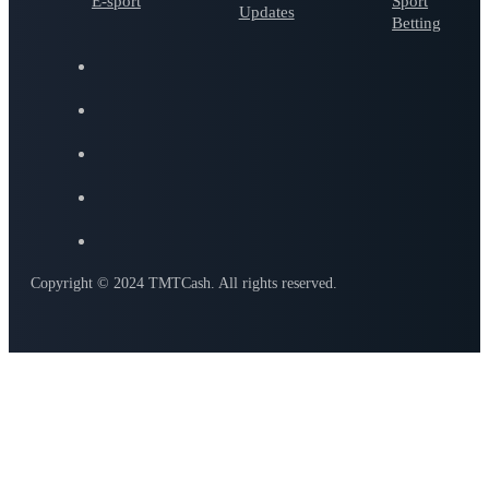
E-sport
Sport
Updates
Betting
Copyright © 2024 TMTCash. All rights reserved.