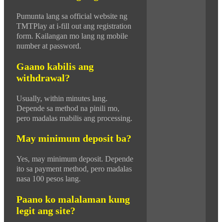
Pumunta lang sa official website ng
TMTPlay at i-fill out ang registration
form. Kailangan mo lang ng mobile
number at password.
Gaano kabilis ang
withdrawal?
Usually, within minutes lang.
Depende sa method na pinili mo,
pero madalas mabilis ang processing.
May minimum deposit ba?
Yes, may minimum deposit. Depende
ito sa payment method, pero madalas
nasa 100 pesos lang.
Paano ko malalaman kung
legit ang site?