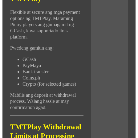
Flexible at secure ang mga payment
options ng TMTPlay. Maraming
Pinoy players ang gumagamit ng
GCash, kaya supportado ito sa
platform.
Pwedeng gamitin ang:
GCash
PayMaya
Bank transfer
Coins.ph
Crypto (for selected games)
Mabilis ang deposit at withdrawal
process. Walang hassle at may
confirmation agad.
TMTPlay Withdrawal
Limits at Processing