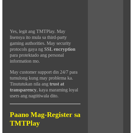
Yes, legit ang TMTPlay. May
lisensya ito mula sa third-party
gaming authorities. May security
protocols gaya ng
SSL encryption
para protektado ang personal
information mo.
May customer support din 24/7 para
tumulong kung may problema ka.
Tinututukan nila ang
trust at
transparency
, kaya maraming loyal
users ang nagtitiwala dito.
Paano Mag-Register sa
TMTPlay