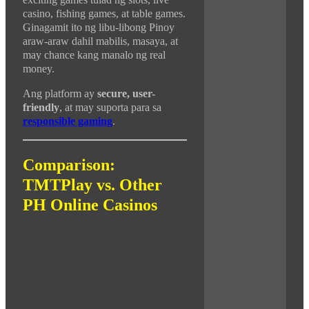
casino, fishing games, at table games.
Ginagamit ito ng libu-libong Pinoy
araw-araw dahil mabilis, masaya, at
may chance kang manalo ng real
money.
Ang platform ay
secure, user-
friendly
, at may suporta para sa
responsible gaming
.
Comparison:
TMTPlay vs. Other
PH Online Casinos