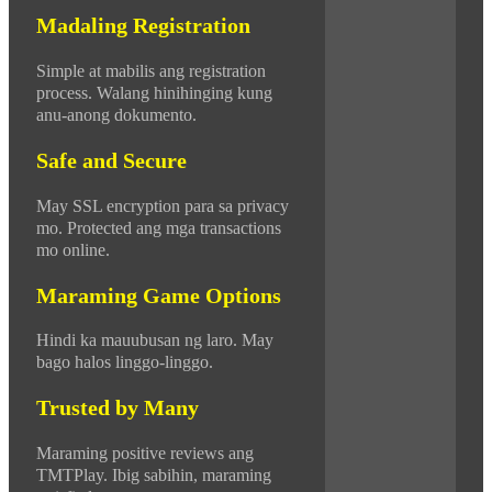
Madaling Registration
Simple at mabilis ang registration
process. Walang hinihinging kung
anu-anong dokumento.
Safe and Secure
May SSL encryption para sa privacy
mo. Protected ang mga transactions
mo online.
Maraming Game Options
Hindi ka mauubusan ng laro. May
bago halos linggo-linggo.
Trusted by Many
Maraming positive reviews ang
TMTPlay. Ibig sabihin, maraming