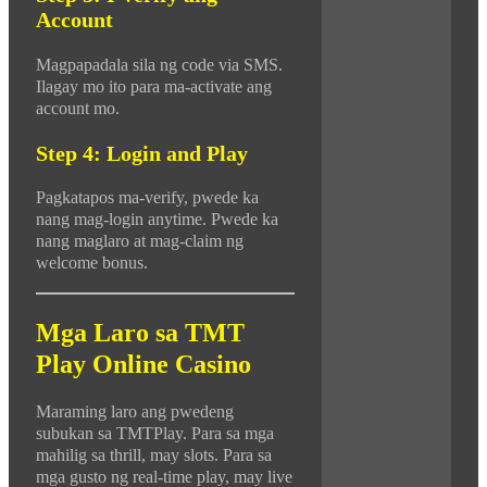
Account
Magpapadala sila ng code via SMS.
Ilagay mo ito para ma-activate ang
account mo.
Step 4: Login and Play
Pagkatapos ma-verify, pwede ka
nang mag-login anytime. Pwede ka
nang maglaro at mag-claim ng
welcome bonus.
Mga Laro sa TMT
Play Online Casino
Maraming laro ang pwedeng
subukan sa TMTPlay. Para sa mga
mahilig sa thrill, may slots. Para sa
mga gusto ng real-time play, may live