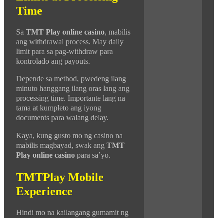
Time
Sa
TMT Play online casino
, mabilis
ang withdrawal process. May daily
limit para sa pag-withdraw para
kontrolado ang payouts.
Depende sa method, pwedeng ilang
minuto hanggang ilang oras lang ang
processing time. Importante lang na
tama at kumpleto ang iyong
documents para walang delay.
Kaya, kung gusto mo ng casino na
mabilis magbayad, swak ang
TMT
Play online casino
para sa’yo.
TMTPlay Mobile
Experience
Hindi mo na kailangang gumamit ng