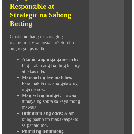
Responsible at
Strategic na Sabong
Betting
Gusto mo bang mas maging
matagumpay sa pustahan? Sundin
ang mga tips na ito:
Alamin ang mga gamecock:
Pag-aralan ang fighting history
at lakas nila.
Manood ng live matches:
Para makita mo ang galaw ng
mga manok.
Mag-set ng budget:
Huwag
tumaya ng sobra sa kaya mong
mawala.
Intindihin ang odds:
Alam
kung paano ito makakaapekto
sa panalo mo.
Pumili ng lehitimong