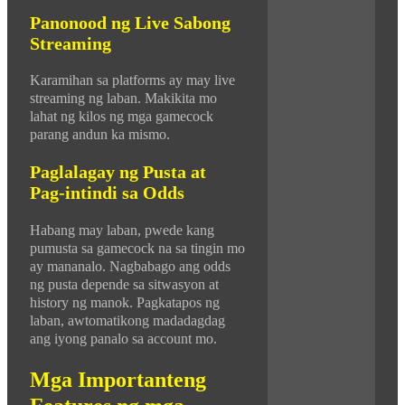
Panonood ng Live Sabong
Streaming
Karamihan sa platforms ay may live
streaming ng laban. Makikita mo
lahat ng kilos ng mga gamecock
parang andun ka mismo.
Paglalagay ng Pusta at
Pag-intindi sa Odds
Habang may laban, pwede kang
pumusta sa gamecock na sa tingin mo
ay mananalo. Nagbabago ang odds
ng pusta depende sa sitwasyon at
history ng manok. Pagkatapos ng
laban, awtomatikong madadagdag
ang iyong panalo sa account mo.
Mga Importanteng