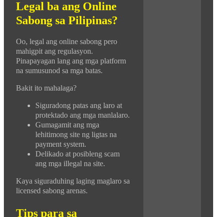
Legal ba ang Online
Sabong sa Pilipinas?
Oo, legal ang online sabong pero
mahigpit ang regulasyon.
Pinapayagan lang ang mga platform
na sumusunod sa mga batas.
Bakit ito mahalaga?
Siguradong patas ang laro at
protektado ang mga manlalaro.
Gumagamit ang mga
lehitimong site ng ligtas na
payment system.
Delikado at posibleng scam
ang mga illegal na site.
Kaya siguraduhing laging maglaro sa
licensed sabong arenas.
Tips para sa