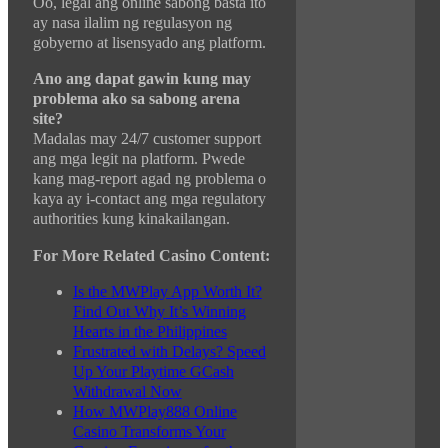
Oo, legal ang online sabong basta ito
ay nasa ilalim ng regulasyon ng
gobyerno at lisensyado ang platform.
Ano ang dapat gawin kung may
problema ako sa sabong arena
site?
Madalas may 24/7 customer support
ang mga legit na platform. Pwede
kang mag-report agad ng problema o
kaya ay i-contact ang mga regulatory
authorities kung kinakailangan.
For More Related Casino Content:
Is the MWPlay App Worth It?
Find Out Why It’s Winning
Hearts in the Philippines
Frustrated with Delays? Speed
Up Your Playtime GCash
Withdrawal Now
How MWPlay888 Online
Casino Transforms Your