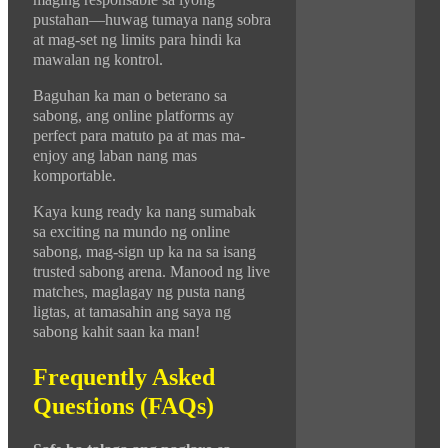
pustahan—huwag tumaya nang sobra
at mag-set ng limits para hindi ka
mawalan ng kontrol.
Baguhan ka man o beterano sa
sabong, ang online platforms ay
perfect para matuto pa at mas ma-
enjoy ang laban nang mas
komportable.
Kaya kung ready ka nang sumabak
sa exciting na mundo ng online
sabong, mag-sign up ka na sa isang
trusted sabong arena. Manood ng live
matches, maglagay ng pusta nang
ligtas, at tamasahin ang saya ng
sabong kahit saan ka man!
Frequently Asked
Questions (FAQs)