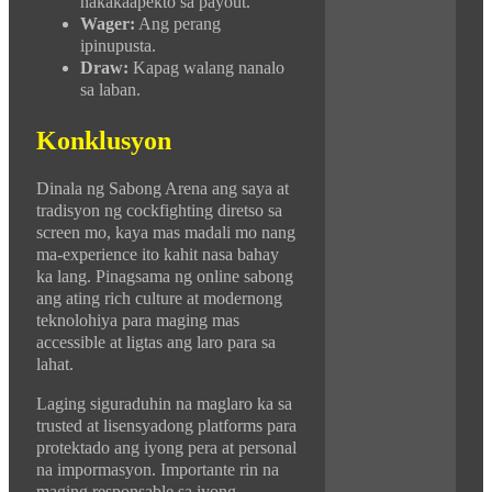
nakakaapekto sa payout.
Wager:
Ang perang
ipinupusta.
Draw:
Kapag walang nanalo
sa laban.
Konklusyon
Dinala ng Sabong Arena ang saya at
tradisyon ng cockfighting diretso sa
screen mo, kaya mas madali mo nang
ma-experience ito kahit nasa bahay
ka lang. Pinagsama ng online sabong
ang ating rich culture at modernong
teknolohiya para maging mas
accessible at ligtas ang laro para sa
lahat.
Laging siguraduhin na maglaro ka sa
trusted at lisensyadong platforms para
protektado ang iyong pera at personal
na impormasyon. Importante rin na
maging responsable sa iyong