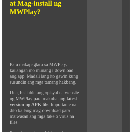
at Mag-install ng
MWPlay?
Para makapaglaro sa MWPlay,
kailangan mo munang i-download
ang app. Madali lang ito gawin kung
susundin ang mga tamang hakbang.
Una, bisitahin ang opisyal na website
ng MWPlay para makuha ang
latest
version ng APK file
. Importante na
dito ka lang mag-download para
maiwasan ang mga fake o virus na
files.