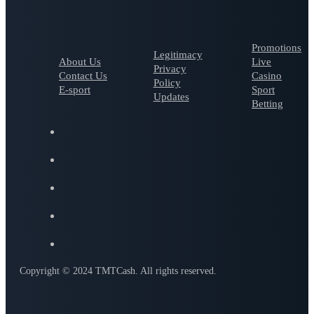
Promotions
Legitimacy
About Us
Live
Privacy
Contact Us
Casino
Policy
E-sport
Sport
Updates
Betting
Copyright © 2024 TMTCash. All rights reserved.