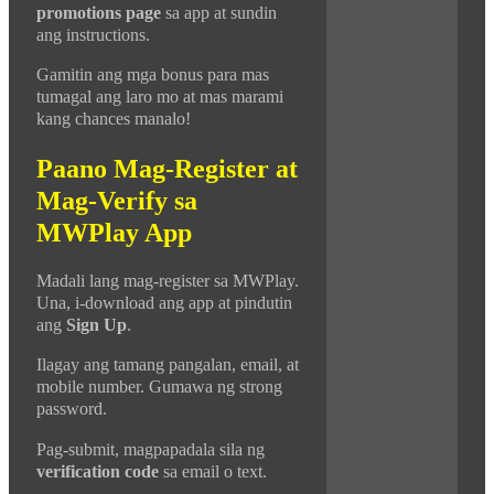
promotions page
sa app at sundin
ang instructions.
Gamitin ang mga bonus para mas
tumagal ang laro mo at mas marami
kang chances manalo!
Paano Mag-Register at
Mag-Verify sa
MWPlay App
Madali lang mag-register sa MWPlay.
Una, i-download ang app at pindutin
ang
Sign Up
.
Ilagay ang tamang pangalan, email, at
mobile number. Gumawa ng strong
password.
Pag-submit, magpapadala sila ng
verification code
sa email o text.