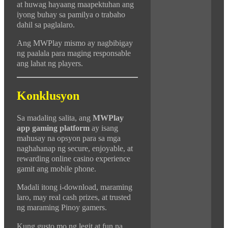
at huwag hayaang maapektuhan ang
iyong buhay sa pamilya o trabaho
dahil sa paglalaro.
Ang MWPlay mismo ay nagbibigay
ng paalala para maging responsable
ang lahat ng players.
Konklusyon
Sa madaling salita, ang
MWPlay
app gaming platform
ay isang
mahusay na opsyon para sa mga
naghahanap ng secure, enjoyable, at
rewarding online casino experience
gamit ang mobile phone.
Madali itong i-download, maraming
laro, may real cash prizes, at trusted
ng maraming Pinoy gamers.
Kung gusto mo ng legit at fun na