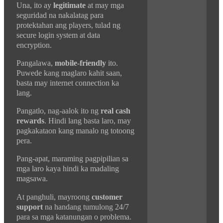
Una, ito ay
legitimate
at may mga
seguridad na nakalatag para
protektahan ang players, tulad ng
secure login system at data
encryption.
Pangalawa,
mobile-friendly
ito.
Puwede kang maglaro kahit saan,
basta may internet connection ka
lang.
Pangatlo, nag-aalok ito ng
real cash
rewards
. Hindi lang basta laro, may
pagkakataon kang manalo ng totoong
pera.
Pang-apat, maraming pagpipilian sa
mga laro kaya hindi ka madaling
magsawa.
At panghuli, mayroong
customer
support
na handang tumulong 24/7
para sa mga katanungan o problema.