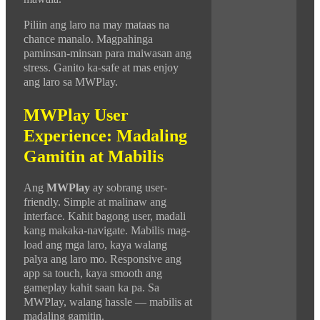
Piliin ang laro na may mataas na
chance manalo. Magpahinga
paminsan-minsan para maiwasan ang
stress. Ganito ka-safe at mas enjoy
ang laro sa MWPlay.
MWPlay User
Experience: Madaling
Gamitin at Mabilis
Ang
MWPlay
ay sobrang user-
friendly. Simple at malinaw ang
interface. Kahit bagong user, madali
kang makaka-navigate. Mabilis mag-
load ang mga laro, kaya walang
palya ang laro mo. Responsive ang
app sa touch, kaya smooth ang
gameplay kahit saan ka pa. Sa
MWPlay, walang hassle — mabilis at
madaling gamitin.