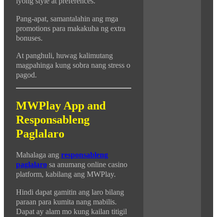
iyong style at preferences.
Pang-apat, samantalahin ang mga
promotions para makakuha ng extra
bonuses.
At panghuli, huwag kalimutang
magpahinga kung sobra nang stress o
pagod.
MWPlay App and
Responsableng
Paglalaro
Mahalaga ang
responsableng
paglalaro
sa anumang online casino
platform, kabilang ang MWPlay.
Hindi dapat gamitin ang laro bilang
paraan para kumita nang mabilis.
Dapat ay alam mo kung kailan titigil