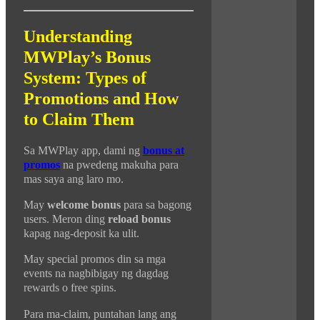
Understanding
MWPlay’s Bonus
System: Types of
Promotions and How
to Claim Them
Sa MWPlay app, dami ng
bonus at
promos
na pwedeng makuha para
mas saya ang laro mo.
May
welcome bonus
para sa bagong
users. Meron ding
reload bonus
kapag nag-deposit ka ulit.
May special promos din sa mga
events na nagbibigay ng dagdag
rewards o free spins.
Para ma-claim, puntahan lang ang