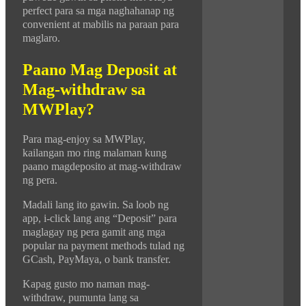
perfect para sa mga naghahanap ng
convenient at mabilis na paraan para
maglaro.
Paano Mag Deposit at
Mag-withdraw sa
MWPlay?
Para mag-enjoy sa MWPlay,
kailangan mo ring malaman kung
paano magdeposito at mag-withdraw
ng pera.
Madali lang ito gawin. Sa loob ng
app, i-click lang ang “Deposit” para
maglagay ng pera gamit ang mga
popular na payment methods tulad ng
GCash, PayMaya, o bank transfer.
Kapag gusto mo naman mag-
withdraw, pumunta lang sa