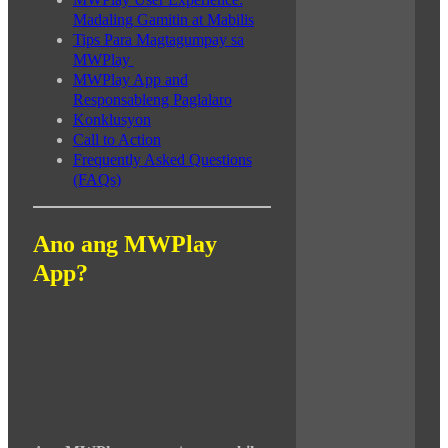
MWPlay User Experience:
Madaling Gamitin at Mabilis
Tips Para Magtagumpay sa
MWPlay
MWPlay App and
Responsableng Paglalaro
Konklusyon
Call to Action
Frequently Asked Questions
(FAQs)
Ano ang MWPlay
App?