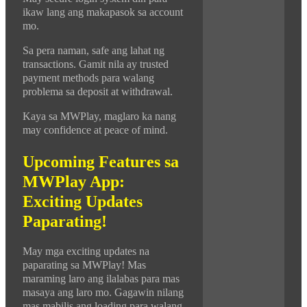
ikaw lang ang makapasok sa account
mo.
Sa pera naman, safe ang lahat ng
transactions. Gamit nila ay trusted
payment methods para walang
problema sa deposit at withdrawal.
Kaya sa MWPlay, maglaro ka nang
may confidence at peace of mind.
Upcoming Features sa
MWPlay App:
Exciting Updates
Paparating!
May mga exciting updates na
paparating sa MWPlay! Mas
maraming laro ang ilalabas para mas
masaya ang laro mo. Gagawin nilang
mas mabilis ang loading para walang