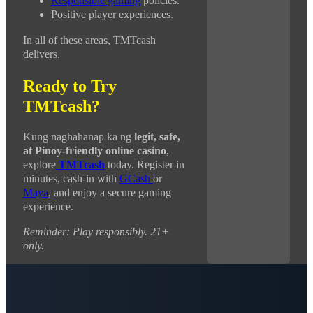
Responsible gaming
policies.
Positive player experiences.
In all of these areas, TMTcash
delivers.
Ready to Try
TMTcash?
Kung naghahanap ka ng
legit, safe,
at Pinoy-friendly online casino
,
explore
TMTcash
today. Register in
minutes, cash-in with
GCash
or
Maya
, and enjoy a secure gaming
experience.
Reminder: Play responsibly. 21+
only.