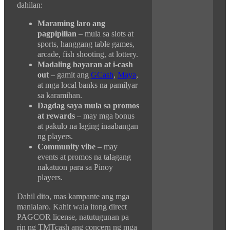
dahilan:
Maraming laro ang
pagpipilian
– mula sa slots at
sports, hanggang table games,
arcade, fish shooting, at lottery.
Madaling bayaran at i-cash
out
– gamit ang
GCash
,
Maya
,
at mga local banks na pamilyar
sa karamihan.
Dagdag saya mula sa promos
at rewards
– may mga bonus
at pakulo na laging inaabangan
ng players.
Community vibe
– may
events at promos na talagang
nakatuon para sa Pinoy
players.
Dahil dito, mas kampante ang mga
manlalaro. Kahit wala itong direct
PAGCOR license, natutugunan pa
rin ng TMTcash ang concern ng mga