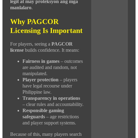
legit at may proteksyon ang mga
manlalaro
.
Why PAGCOR
Licensing Is Important
For players, seeing a
PAGCOR
license
builds confidence. It means:
Fairness in games
– outcomes
are audited and random, not
manipulated.
Player protection
– players
have legal recourse under
Philippine law.
Transparency in operations
– clear rules and accountability.
Responsible gaming
safeguards
– age restrictions
and player support systems.
Because of this, many players search