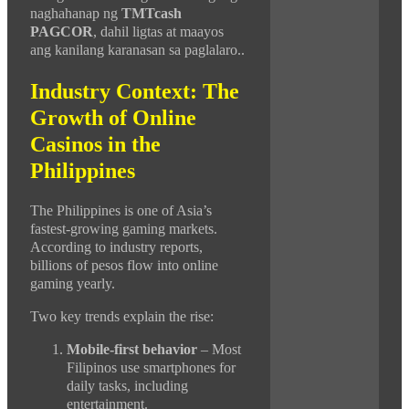
naghahanap ng
TMTcash
PAGCOR
, dahil ligtas at maayos
ang kanilang karanasan sa paglalaro..
Industry Context: The
Growth of Online
Casinos in the
Philippines
The Philippines is one of Asia’s
fastest-growing gaming markets.
According to industry reports,
billions of pesos flow into online
gaming yearly.
Two key trends explain the rise:
Mobile-first behavior
– Most
Filipinos use smartphones for
daily tasks, including
entertainment.