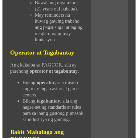
Bawal ang mga minor
(21 years old pababa).
May reminders na
huwag gawing trabaho
ang pagsusugal at laging
maglaro nang may
limitasyon.
Operator at Tagabantay
Ang kakaiba sa PAGCOR, sila ay
parehong
operator at tagabantay
.
Bilang
operator
, sila mismo
ang may mga casino at game
centers.
Bilang
tagabantay
, sila ang
nagse-set ng standards at rules
para sa ibang gustong pumasok
sa industriya ng gaming.
Bakit Mahalaga ang