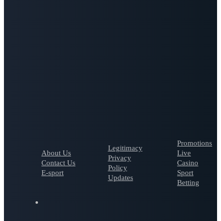
Promotions
Legitimacy
About Us
Live
Privacy
Contact Us
Casino
Policy
E-sport
Sport
Updates
Betting