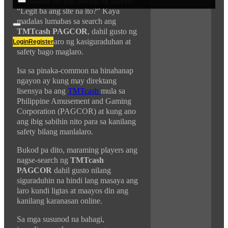
dumadami rin ang tanong ng players:
“Legit ba ang site na ito?” Kaya
madalas lumabas sa search ang
TMTcash PAGCOR
, dahil gusto ng
mga manlalaro ng kasiguraduhan at
Login
Register
safety bago maglaro.
Isa sa pinaka-common na hinahanap
ngayon ay kung may direktang
lisensya ba ang
TMTcash
mula sa
Philippine Amusement and Gaming
Corporation (PAGCOR) at kung ano
ang ibig sabihin nito para sa kanilang
safety bilang manlalaro.
Bukod pa dito, maraming players ang
nagse-search ng
TMTcash
PAGCOR
dahil gusto nilang
siguraduhin na hindi lang masaya ang
laro kundi ligtas at maayos din ang
kanilang karanasan online.
Sa mga susunod na bahagi,