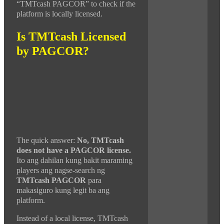
“TMTcash PAGCOR” to check if the
platform is locally licensed.
Is TMTcash Licensed
by PAGCOR?
The quick answer:
No, TMTcash
does not have a PAGCOR license.
Ito ang dahilan kung bakit maraming
players ang nagse-search ng
TMTcash PAGCOR
para
makasiguro kung legit ba ang
platform.
Instead of a local license, TMTcash