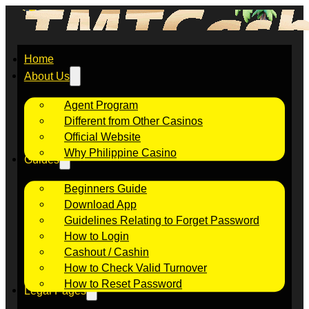
Home
About Us
Agent Program
Different from Other Casinos
Official Website
Why Philippine Casino
Guides
Beginners Guide
Download App
Guidelines Relating to Forget Password
How to Login
Cashout / Cashin
How to Check Valid Turnover
How to Reset Password
Legal Pages