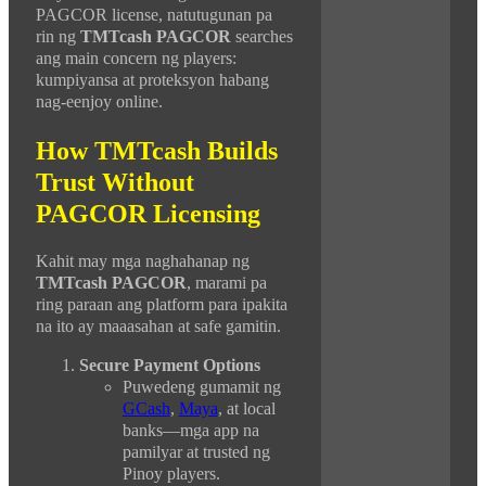
PAGCOR license, natutugunan pa
rin ng
TMTcash PAGCOR
searches
ang main concern ng players:
kumpiyansa at proteksyon habang
nag-eenjoy online.
How TMTcash Builds
Trust Without
PAGCOR Licensing
Kahit may mga naghahanap ng
TMTcash PAGCOR
, marami pa
ring paraan ang platform para ipakita
na ito ay maaasahan at safe gamitin.
Secure Payment Options
Puwedeng gumamit ng
GCash
,
Maya
, at local
banks—mga app na
pamilyar at trusted ng
Pinoy players.