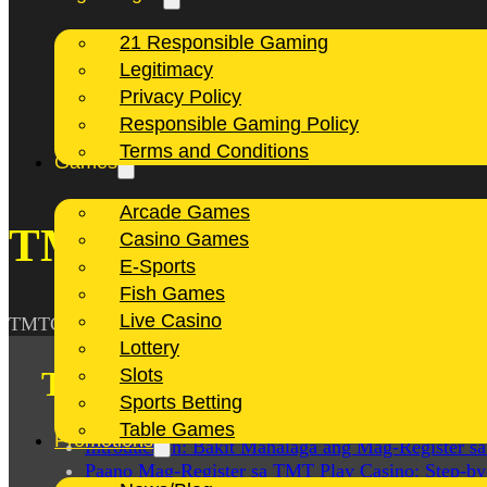
21 Responsible Gaming
Legitimacy
Privacy Policy
Responsible Gaming Policy
Terms and Conditions
Games
Arcade Games
TMTPlay Casino Regist
Casino Games
E-Sports
Fish Games
Live Casino
TMTCash
May 5, 2025
0 comments
Lottery
Slots
Table of Contents
Sports Betting
Table Games
Promotions
Introduction: Bakit Mahalaga ang Mag-Register 
Paano Mag-Register sa TMT Play Casino: Step-by