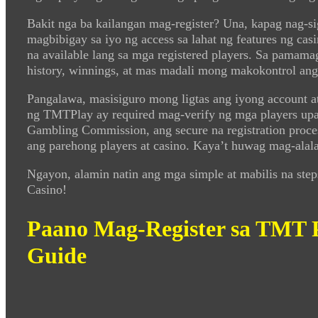
Bakit nga ba kailangan mag-register? Una, kapag nag-s
magbibigay sa iyo ng access sa lahat ng features ng ca
na available lang sa mga registered players. Sa pamam
history, winnings, at mas madali mong makokontrol ang
Pangalawa, masisiguro mong ligtas ang iyong account a
ng TMTPlay ay required mag-verify ng mga players upa
Gambling Commission, ang secure na registration proc
ang parehong players at casino. Kaya’t huwag mag-alala
Ngayon, alamin natin ang mga simple at mabilis na ste
Casino!
Paano Mag-Register sa TMT P
Guide