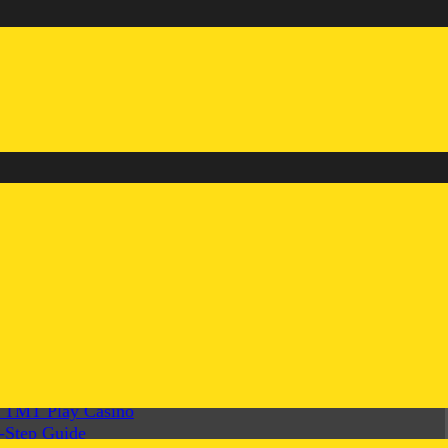
er: Paano Mag-Register
sa TMT Play Casino
-Step Guide