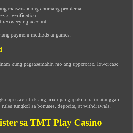
ang maiwasan ang anumang problema.
es at verification.
at recovery ng account.
mang payment methods at games.
d
ainam kung pagsasamahin mo ang uppercase, lowercase
tapos ay i-tick ang box upang ipakita na tinatanggap
ules tungkol sa bonuses, deposits, at withdrawals.
ster sa TMT Play Casino