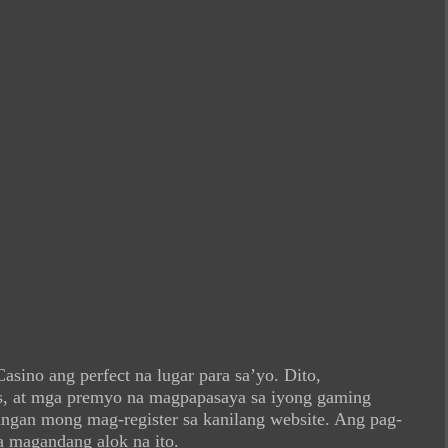
asino ang perfect na lugar para sa’yo. Dito,
es, at mga premyo na magpapasaya sa iyong gaming
angan mong mag-register sa kanilang website. Ang pag-
 magandang alok na ito.