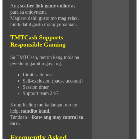
Ang
scatter link game online
ay
para sa enjoyment.
Maglaro dahil gusto mo mag-relax,
hindi dahil gusto mong yumaman.
TMTCash Supports
Responsible Gaming
Sa TMTCash, meron kang tools na
pwedeng gamitin gaya ng:
Limit sa deposit
Self-exclusion (pause account)
Session timer
Support team 24/7
Kung feeling mo kailangan mo ng
help,
nandito kami
.
Tandaan—
ikaw ang may control sa
laro.
Frequently Asked