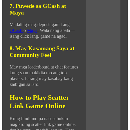
7. Puwede sa GCash at
Maya
Madaling mag-deposit gamit ang
GCash
o
Maya
. Wala nang abala—
isang click lang, game na agad.
8. May Kasamang Saya at
Community Feel
May mga leaderboard at chat features
kung saan makikita mo ang top
players. Parang may kasabay kang
kaibigan sa laro.
How to Play Scatter
Link Game Online
Kung hindi mo pa nasusubukan
maglaro ng scatter link game online,