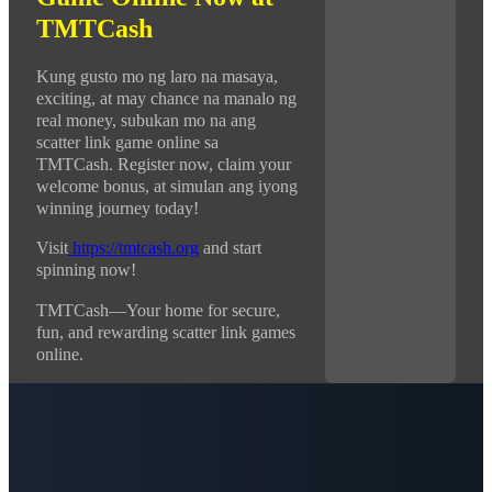
TMTCash
Kung gusto mo ng laro na masaya,
exciting, at may chance na manalo ng
real money, subukan mo na ang
scatter link game online sa
TMTCash. Register now, claim your
welcome bonus, at simulan ang iyong
winning journey today!
Visit
https://tmtcash.org
and start
spinning now!
TMTCash—Your home for secure,
fun, and rewarding scatter link games
online.