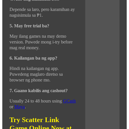
Depende sa laro, pero karamihan ay
nagsisimula sa ₱1.
5. May free trial ba?
May ilang games na may demo
version. Puwede mong i-try before
mag real money.
6. Kailangan ba ng app?
Hindi na kailangan ng app.
Puwedeng maglaro diretso sa
browser ng phone mo.
7. Gaano kabilis ang cashout?
Usually 24 to 48 hours using
GCash
or
Maya
.
Try Scatter Link
Game Online Now at