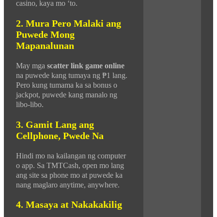
casino, kaya mo ‘to.
2. Mura Pero Malaki ang
Puwede Mong
Mapanalunan
May mga
scatter link game online
na puwede kang tumaya ng ₱1 lang.
Pero kung tumama ka sa bonus o
jackpot, puwede kang manalo ng
libo-libo.
3. Gamit Lang ang
Cellphone, Pwede Na
Hindi mo na kailangan ng computer
o app. Sa TMTCash, open mo lang
ang site sa phone mo at puwede ka
nang maglaro anytime, anywhere.
4. Masaya at Nakakakilig