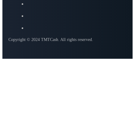
Copyright © 2024 TMTCash. All rights reserved.