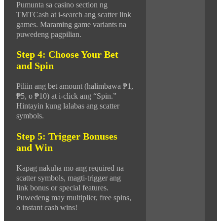
Pumunta sa casino section ng
TMTCash at i-search ang scatter link
games. Maraming game variants na
puwedeng pagpilian.
Step 4: Choose Your Bet
and Spin
Piliin ang bet amount (halimbawa ₱1,
₱5, o ₱10) at i-click ang “Spin.”
Hintayin kung lalabas ang scatter
symbols.
Step 5: Trigger Bonuses
and Win
Kapag nakuha mo ang required na
scatter symbols, magti-trigger ang
link bonus or special features.
Puwedeng may multiplier, free spins,
o instant cash wins!