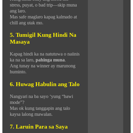
stress, puyat, o bad trip—skip muna
ang laro.
Mas safe maglaro kapag kalmado at
chill ang utak mo.
5. Tumigil Kung Hindi Na
Masaya
Kapag hindi ka na natutuwa o naiinis
ka na sa laro,
pahinga muna
.
Ang tunay na winner ay marunong
huminto.
6. Huwag Habulin ang Talo
Nangyari na ba sayo ‘yung “bawi
mode”?
Mas ok kung tanggapin ang talo
kaysa lalong mawalan.
7. Laruin Para sa Saya