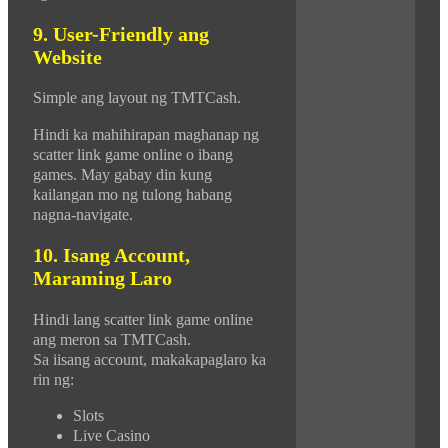
9. User-Friendly ang
Website
Simple ang layout ng TMTCash.
Hindi ka mahihirapan maghanap ng
scatter link game online o ibang
games. May gabay din kung
kailangan mo ng tulong habang
nagna-navigate.
10. Isang Account,
Maraming Laro
Hindi lang scatter link game online
ang meron sa TMTCash.
Sa iisang account, makakapaglaro ka
rin ng:
Slots
Live Casino