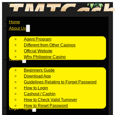
Home
About Us
Agent Program
Different from Other Casinos
Official Website
Why Philippine Casino
Guides
Beginners Guide
Download App
Guidelines Relating to Forget Password
How to Login
Cashout / Cashin
How to Check Valid Turnover
How to Reset Password
Legal Pages