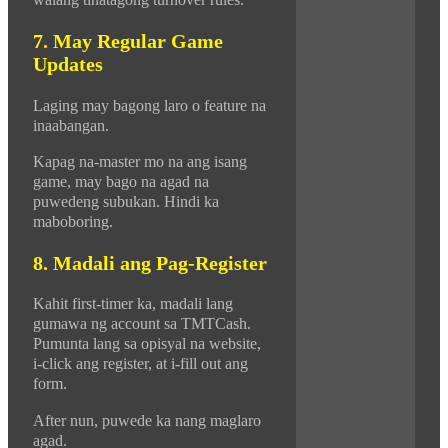
7. May Regular Game
Updates
Laging may bagong laro o feature na
inaabangan.
Kapag na-master mo na ang isang
game, may bago na agad na
puwedeng subukan. Hindi ka
maboboring.
8. Madali ang Pag-Register
Kahit first-timer ka, madali lang
gumawa ng account sa TMTCash.
Pumunta lang sa opisyal na website,
i-click ang register, at i-fill out ang
form.
After nun, puwede ka nang maglaro
agad.