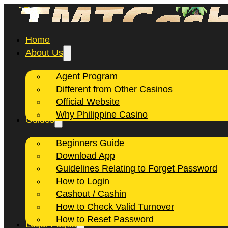
Home
About Us
Agent Program
Different from Other Casinos
Official Website
Why Philippine Casino
Guides
Beginners Guide
Download App
Guidelines Relating to Forget Password
How to Login
Cashout / Cashin
How to Check Valid Turnover
How to Reset Password
Legal Pages