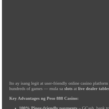
Ito ay isang legit at user-friendly online casino platf
hundreds of games — mula sa
slots
at
live dealer table
Key Advantages ng Peso 888 Casino:
100% Pinoy-friendly payments
– GCash, bank tra