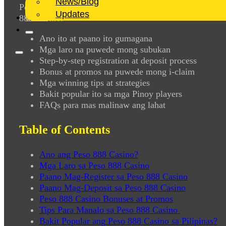
News/Blog
Pero bago ka mag-register, mainam na malaman mo m
Updates
888 Casino:
Contact
Ano ito at paano ito gumagana
Mga laro na puwede mong subukan
Step-by-step registration at deposit process
Bonus at promos na puwede mong i-claim
Mga winning tips at strategies
Bakit popular ito sa mga Pinoy players
FAQs para mas malinaw ang lahat
Table of Contents
Ano ang Peso 888 Casino?
Mga Laro sa Peso 888 Casino
Paano Mag-Register sa Peso 888 Casino
Paano Mag-Deposit sa Peso 888 Casino
Peso 888 Casino Bonuses at Promos
Tips Para Manalo sa Peso 888 Casino
Bakit Popular ang Peso 888 Casino sa Pilipinas?