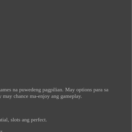
g games na puwedeng pagpilian. May options para sa
 ay may chance ma-enjoy ang gameplay.
al, slots ang perfect.
ts