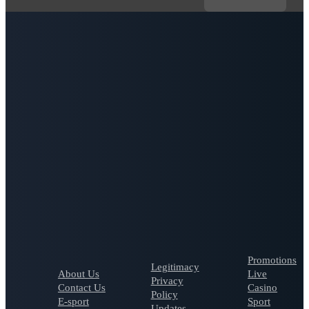
Promotions
Legitimacy
About Us
Live
Privacy
Contact Us
Casino
Policy
E-sport
Sport
Updates