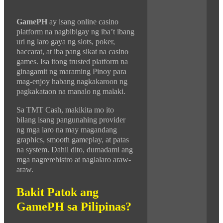
GamePH
ay isang online casino
platform na nagbibigay ng iba’t ibang
uri ng laro gaya ng slots, poker,
baccarat, at iba pang sikat na casino
games. Isa itong trusted platform na
ginagamit ng maraming Pinoy para
mag-enjoy habang nagkakaroon ng
pagkakataon na manalo ng malaki.
Sa TMT Cash, makikita mo ito
bilang isang pangunahing provider
ng mga laro na may magandang
graphics, smooth gameplay, at patas
na system. Dahil dito, dumadami ang
mga nagrerehistro at naglalaro araw-
araw.
Bakit Patok ang
GamePH sa Pilipinas?