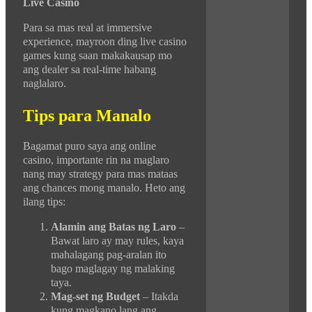
Live Casino
Para sa mas real at immersive
experience, mayroon ding live casino
games kung saan makakausap mo
ang dealer sa real-time habang
naglalaro.
Tips para Manalo
Bagamat puro saya ang online
casino, importante rin na maglaro
nang may strategy para mas mataas
ang chances mong manalo. Heto ang
ilang tips:
Alamin ang Batas ng Laro
–
Bawat laro ay may rules, kaya
mahalagang pag-aralan ito
bago maglagay ng malaking
taya.
Mag-set ng Budget
– Itakda
kung magkano lang ang