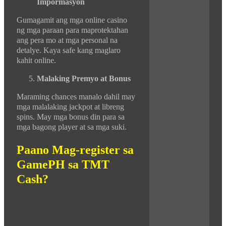
Impormasyon
Gumagamit ang mga online casino
ng mga paraan para maprotektahan
ang pera mo at mga personal na
detalye. Kaya safe kang maglaro
kahit online.
Malaking Premyo at Bonus
Maraming chances manalo dahil may
mga malalaking jackpot at libreng
spins. May mga bonus din para sa
mga bagong player at sa mga suki.
Paano Mag-register sa
GamePH sa TMT
Cash?