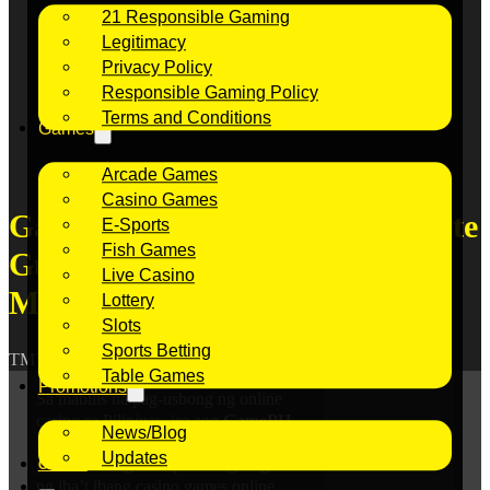
21 Responsible Gaming
Legitimacy
Privacy Policy
Responsible Gaming Policy
Terms and Conditions
Games
Arcade Games
Casino Games
GamePH sa TMT Cash: Ultimate
E-Sports
Fish Games
Guide para sa mga Bagong
Live Casino
Manlalaro ng Online Casino
Lottery
Slots
Sports Betting
TMTCash
August 19, 2025
0 comments
Table Games
Promotions
Sa mabilis na pag-usbong ng online
casino sa Pilipinas, isa ang
GamePH
News/Blog
bilang isa sa mga pinakapopular na
Updates
platform kung saan pwedeng maglaro
Contact
ng iba’t ibang casino games online.