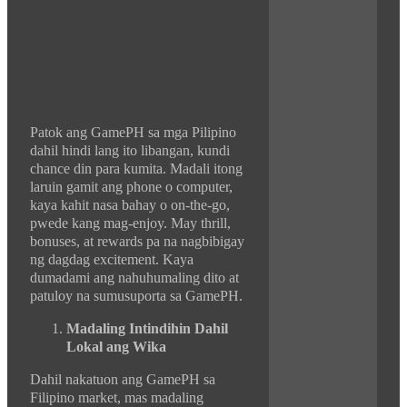
Patok ang GamePH sa mga Pilipino
dahil hindi lang ito libangan, kundi
chance din para kumita. Madali itong
laruin gamit ang phone o computer,
kaya kahit nasa bahay o on-the-go,
pwede kang mag-enjoy. May thrill,
bonuses, at rewards pa na nagbibigay
ng dagdag excitement. Kaya
dumadami ang nahuhumaling dito at
patuloy na sumusuporta sa GamePH.
Madaling Intindihin Dahil
Lokal ang Wika
Dahil nakatuon ang GamePH sa
Filipino market, mas madaling